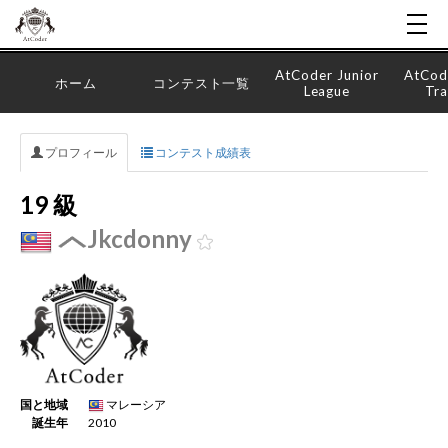
AtCoder Junior
AtCod
ホーム
コンテスト一覧
League
Tra
プロフィール
コンテスト成績表
19 級
Jkcdonny
国と地域
マレーシア
誕生年
2010