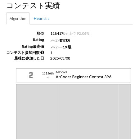
コンテスト実績
新規登録
ログイン
Algorithm
Heuristic
JP
EN
順位
118417th
(上位 92.06%)
Rating
2
(暫定
)
Rating最高値
2
―
19 級
コンテスト参加回数
1
最後に参加した日
2025/03/08