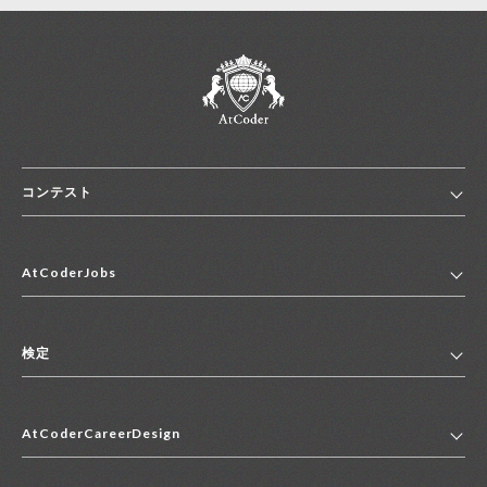
コンテスト
ホーム
AtCoderJobs
コンテスト一覧
ランキング
AtCoderJobsトップ
便利リンク集
検定
2027年新卒採用求人一覧
2028年新卒採用求人一覧
検定トップ
中途採用求人一覧
AtCoderCareerDesign
マイページ
インターン求人一覧
キャリアデザイントップ