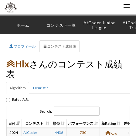
AtCoder Junior
AtCod
ホーム
コンテスト一覧
League
Tra
プロフィール
コンテスト成績表
Hlx
さんのコンテスト成績
表
Algorithm
Heuristic
Ratedのみ
Search:
日付
コンテスト
順位
パフォーマンス
新Rating
差分
2024-
AtCoder
4436
750
+7
676