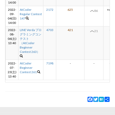
14:00
2022-
AtCoder
2172
625
+65
86
09-
Regular Contest
04(日)
147
14:00
2022-
LINE Verda プロ
4703
421
-
21
08-
グラミングコン
06(土)
テスト
13:40
（AtCoder
Beginner
Contest 263）
2022-
AtCoder
7198
-
-
-
07-
Beginner
23(土)
Contest 261
13:40
Facebook
Twitter
Hatena
Sha