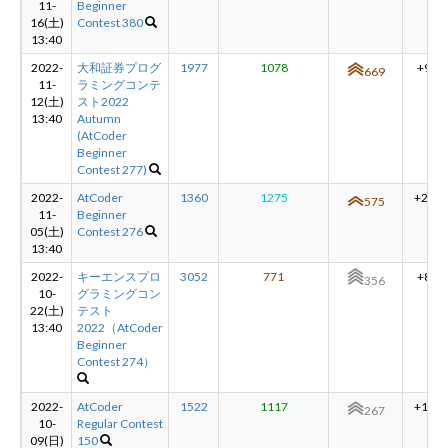
11-
Beginner
16(土)
Contest 380
13:40
新規登録
ログイン
2022-
大和証券プログ
1977
1078
+94
669
11-
ラミングコンテ
12(土)
スト2022
JP
EN
13:40
Autumn
(AtCoder
Beginner
Contest 277)
2022-
AtCoder
1360
1275
+219
575
11-
Beginner
05(土)
Contest 276
13:40
2022-
キーエンスプロ
3052
771
+89
356
10-
グラミングコン
22(土)
テスト
13:40
2022（AtCoder
Beginner
Contest 274）
2022-
AtCoder
1522
1117
+181
267
10-
Regular Contest
09(日)
150