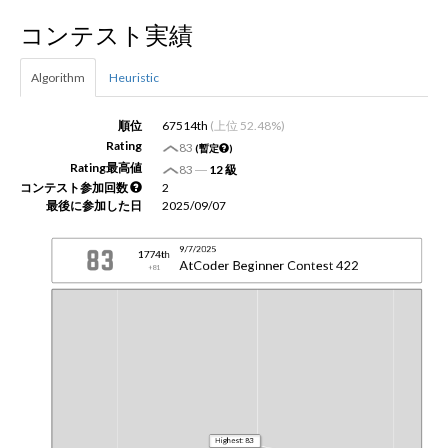
コンテスト実績
新規登録
ログイン
Algorithm
Heuristic
JP
EN
順位
67514th
(上位 52.48%)
Rating
83
(暫定
)
Rating最高値
83
―
12 級
コンテスト参加回数
2
最後に参加した日
2025/09/07