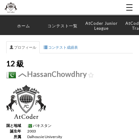
AtCoder Junior
AtCod
ホーム
コンテスト一覧
League
Tra
プロフィール
コンテスト成績表
12 級
HassanChowdhry
国と地域
パキスタン
誕生年
2003
所属
Dalhousie University