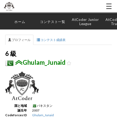
AtCoder Junior
AtCod
ホーム
コンテスト一覧
League
Tra
プロフィール
コンテスト成績表
6 級
Ghulam_Junaid
国と地域
パキスタン
誕生年
2007
Codeforces ID
Ghulam_Junaid