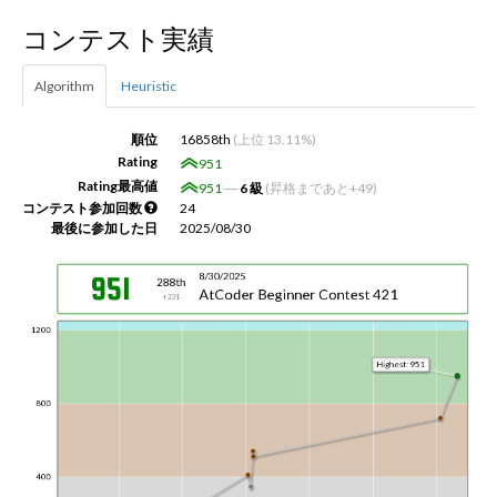
コンテスト実績
新規登録
ログイン
Algorithm
Heuristic
JP
EN
順位
16858th
(上位 13.11%)
Rating
951
Rating最高値
951
―
6 級
(昇格まであと+49)
コンテスト参加回数
24
最後に参加した日
2025/08/30