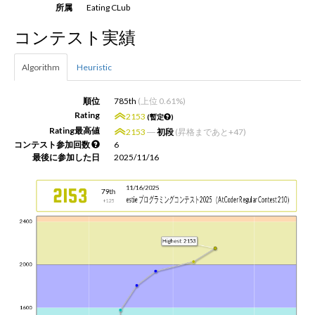
所属
Eating CLub
コンテスト実績
新規登録
ログイン
Algorithm
Heuristic
JP
EN
順位
785th
(上位 0.61%)
Rating
2153
(暫定
)
Rating最高値
2153
―
初段
(昇格まであと+47)
コンテスト参加回数
6
最後に参加した日
2025/11/16