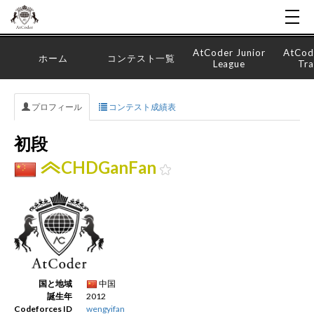
AtCoder Junior
AtCod
ホーム
コンテスト一覧
League
Tra
プロフィール
コンテスト成績表
初段
CHDGanFan
国と地域
中国
誕生年
2012
Codeforces ID
wengyifan