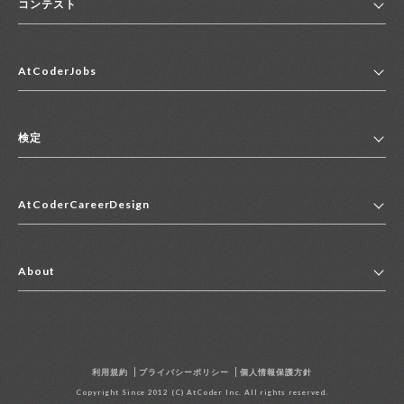
コンテスト
ホーム
AtCoderJobs
コンテスト一覧
ランキング
AtCoderJobsトップ
便利リンク集
検定
2027年新卒採用求人一覧
2028年新卒採用求人一覧
検定トップ
中途採用求人一覧
AtCoderCareerDesign
マイページ
インターン求人一覧
キャリアデザイントップ
アルバイト求人一覧
About
その他求人一覧
企業情報
AtCoder社による職業紹介求人一覧
よくある質問
採用担当者の方へ
利用規約
プライバシーポリシー
個人情報保護方針
お問い合わせ
Copyright Since 2012 (C) AtCoder Inc. All rights reserved.