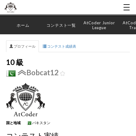
AtCoder Junior
AtCod
ホーム
コンテスト一覧
League
Tra
プロフィール
コンテスト成績表
10 級
Bobcat12
国と地域
パキスタン
コンテスト実績