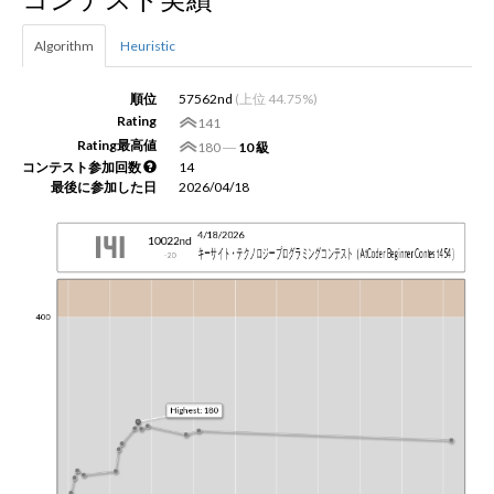
Algorithm
Heuristic
新規登録
ログイン
順位
57562nd
(上位 44.75%)
JP
EN
Rating
141
Rating最高値
180
―
10 級
コンテスト参加回数
14
最後に参加した日
2026/04/18