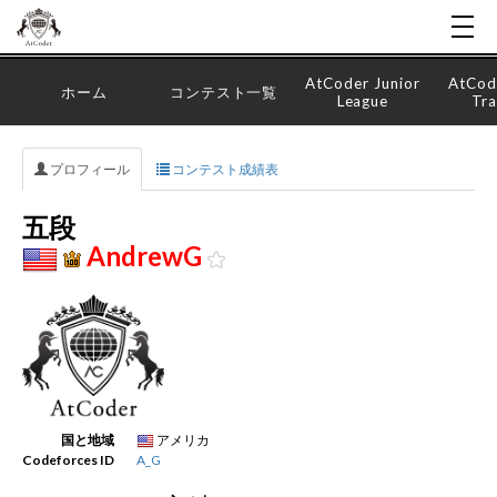
AtCoder Junior
AtCod
ホーム
コンテスト一覧
League
Tra
プロフィール
コンテスト成績表
五段
AndrewG
国と地域
アメリカ
Codeforces ID
A_G