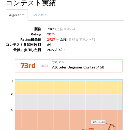
コンテスト実績
新規登録
ログイン
Algorithm
Heuristic
順位
73rd
(上位 0.06%)
JP
EN
Rating
2875
Rating最高値
2927
―
五段
(昇格まであと+73)
コンテスト参加回数
69
最後に参加した日
2026/05/31