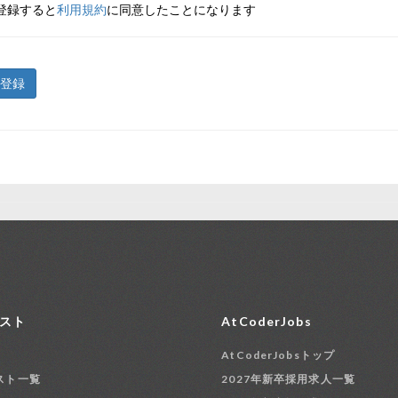
登録すると
利用規約
に同意したことになります
登録
スト
AtCoderJobs
AtCoderJobsトップ
スト一覧
2027年新卒採用求人一覧