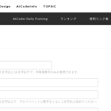
Design
AtCoderInfo
TOPSIC
AtCoder Daily Training
ランキング
便利リンク集
 3 文字以上 16 文字以下で、半角英数字のみが使用できます。
 6 文字以上で、アルファベットと数字をともに 1 文字以上含めてください。