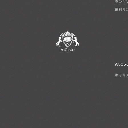
ランキ
便利リ
AtCod
キャリ