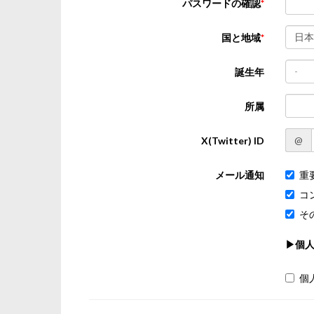
パスワードの確認
日本
国と地域
-
誕生年
所属
@
X(Twitter) ID
メール通知
重
コ
そ
▶個
個