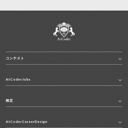
コンテスト
ホーム
AtCoderJobs
コンテスト一覧
ランキング
AtCoderJobsトップ
便利リンク集
検定
2027年新卒採用求人一覧
2028年新卒採用求人一覧
検定トップ
中途採用求人一覧
AtCoderCareerDesign
マイページ