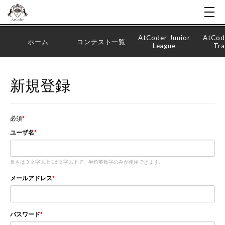
AtCoder Junior
AtCod
ホーム
コンテスト一覧
League
Tra
新規登録
必須
ユーザ名
長さは 3 文字以上 16 文字以下で、半角英数字のみが使用できます。
メールアドレス
パスワード