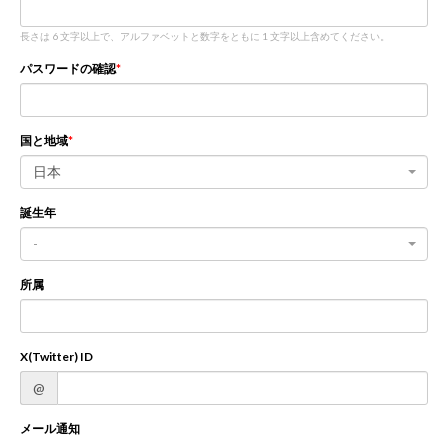
長さは 6 文字以上で、アルファベットと数字をともに 1 文字以上含めてください。
新規登録
ログイン
パスワードの確認
JP
EN
国と地域
日本
誕生年
-
所属
X(Twitter) ID
@
メール通知