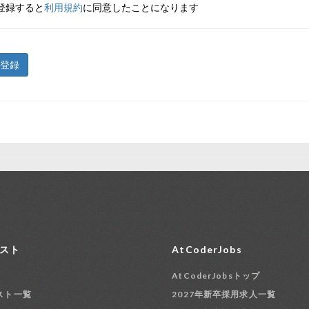
登録すると
利用規約
に同意したことになります
登録
スト
AtCoderJobs
AtCoderJobsトップ
スト一覧
2027年新卒採用求人一覧