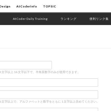
Design
AtCoderInfo
TOPSIC
AtCoder Daily Training
ランキング
便利リンク集
 3 文字以上 16 文字以下で、半角英数字のみが使用できます。
 6 文字以上で、アルファベットと数字をともに 1 文字以上含めてください。