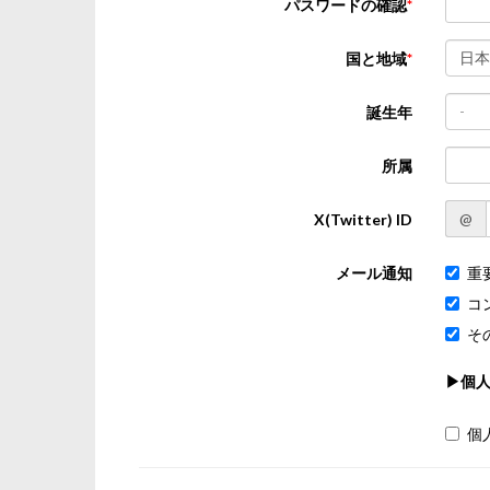
パスワードの確認
日本
国と地域
-
誕生年
所属
@
X(Twitter) ID
メール通知
重
コ
そ
▶個
個