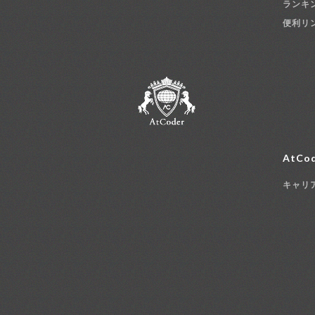
ランキ
便利リ
AtCod
キャリ