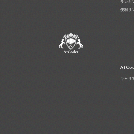
ランキ
便利リ
AtCod
キャリ