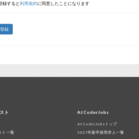
登録すると
利用規約
に同意したことになります
登録
スト
AtCoderJobs
AtCoderJobsトップ
スト一覧
2027年新卒採用求人一覧