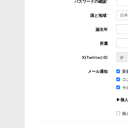
パスワードの確認
日本
国と地域
-
誕生年
所属
@
X(Twitter) ID
メール通知
重
コ
そ
▶個
個