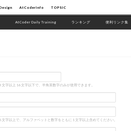
Design
AtCoderInfo
TOPSIC
AtCoder Daily Training
ランキング
便利リンク集
 3 文字以上 16 文字以下で、半角英数字のみが使用できます。
 6 文字以上で、アルファベットと数字をともに 1 文字以上含めてください。