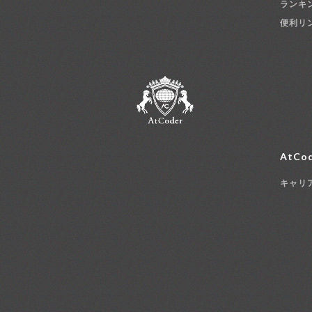
ランキ
便利リ
AtCod
キャリ