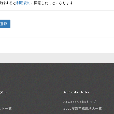
登録すると
利用規約
に同意したことになります
登録
スト
AtCoderJobs
AtCoderJobsトップ
スト一覧
2027年新卒採用求人一覧