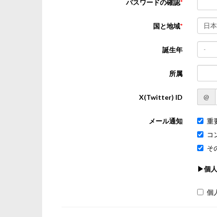
パスワードの確認
日本
国と地域
-
誕生年
所属
@
X(Twitter) ID
メール通知
重
コ
そ
▶個
個