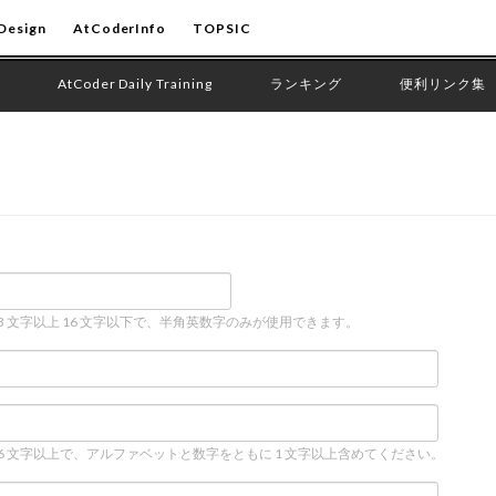
Design
AtCoderInfo
TOPSIC
AtCoder Daily Training
ランキング
便利リンク集
 3 文字以上 16 文字以下で、半角英数字のみが使用できます。
 6 文字以上で、アルファベットと数字をともに 1 文字以上含めてください。