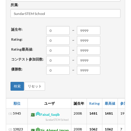
所属:
新規登録
ログイン
誕生年:
~
JP
EN
Rating:
~
Rating最高値:
~
コンテスト参加回数:
~
優勝数:
~
検索
リセット
順位
ユーザ
誕生年
Rating
最高値
参加数
5945
2008
1481
1481
19
(1)
Faisal_Saqib
SundarSTEM School
13823
2008
1062
1062
7
(2)
Sir_Ahmed_Imran