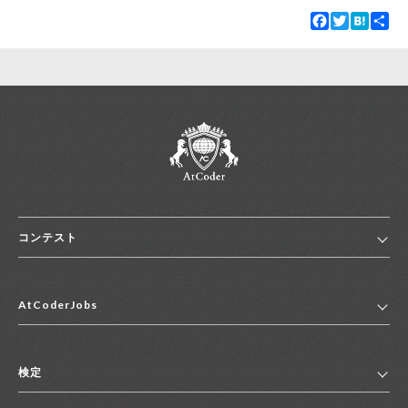
Facebook
Twitter
Hatena
Sha
コンテスト
ホーム
AtCoderJobs
コンテスト一覧
ランキング
AtCoderJobsトップ
便利リンク集
検定
2027年新卒採用求人一覧