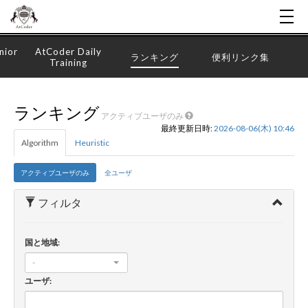
nior
AtCoder Daily
ランキング
便利リンク集
Training
ランキング
アクティブユーザのみ
最終更新日時:
2026-08-06(木) 10:46
Algorithm
Heuristic
アクティブユーザのみ
全ユーザ
フィルタ
国と地域:
-
ユーザ: