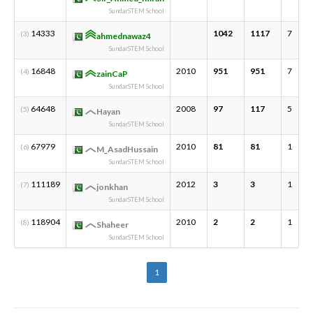
SundarSTEM School
14333
1042
1117
7
(3)
ahmednawaz4
SundarSTEM School
16848
2010
951
951
7
(4)
zainCaP
SundarSTEM School
64648
2008
97
117
5
(5)
Hayan
SundarSTEM School
67979
2010
81
81
1
(6)
M_AsadHussain
SundarSTEM School
111189
2012
3
3
1
(7)
jonkhan
SundarSTEM School
118904
2010
2
2
1
(8)
Shaheer
SundarSTEM School
1