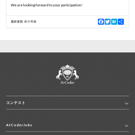
We are looking forward to your participation!
新規登録
ログイン
F
T
H
S
最終更新:
約 5 年前
a
w
a
h
c
i
t
a
JP
EN
e
t
e
r
b
t
n
e
o
e
a
o
r
k
コンテスト
ホーム
AtCoderJobs
コンテスト一覧