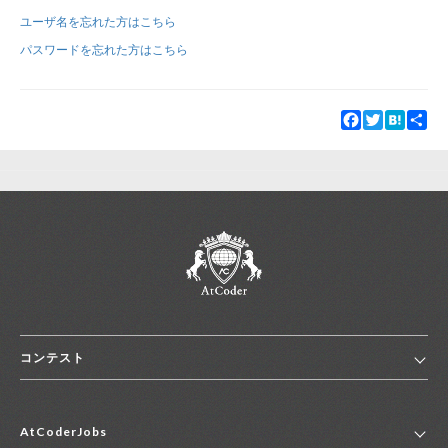
ユーザ名を忘れた方はこちら
新規登録
ログイン
パスワードを忘れた方はこちら
JP
EN
Facebook
Twitter
Hatena
Sha
コンテスト
ホーム
AtCoderJobs
コンテスト一覧