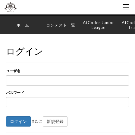
AtCoder Junior
AtCod
ホーム
コンテスト一覧
League
Tra
ログイン
ユーザ名
パスワード
ログイン
新規登録
または