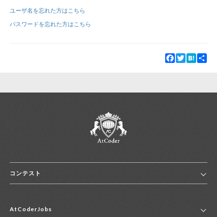
ユーザ名を忘れた方はこちら
新規登録
ログイン
パスワードを忘れた方はこちら
JP
EN
Facebook
Twitter
Hatena
Sha
コンテスト
ホーム
AtCoderJobs
コンテスト一覧