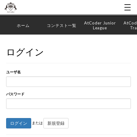
AtCoder Junior
AtCod
ホーム
コンテスト一覧
League
Tra
ログイン
ユーザ名
パスワード
ログイン
新規登録
または