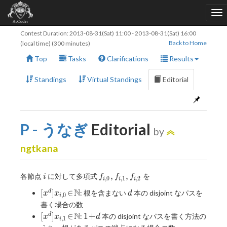
Contest Duration:
2013-08-31(Sat) 11:00
-
2013-08-31(Sat) 16:00
Back to Home
(local time) (300 minutes)
Top
Tasks
Clarifications
Results
Standings
Virtual Standings
Editorial
P - うなぎ
Editorial
by
ngtkana
i
f
,
,
各節点
に対して多項式
を
i
f
f
f
,
0
,
1
,
2
i
i
i
_
[x^d]x_{i,0}
N
d
[
]
∈
d
: 根を含まない
本の disjoint なパスを
x
x
d
{
,
0
i
\! \in \!
書く場合の数
i,
\mathbb{N}
[x^d]x_{i,1}
N
1
0
[
]
∈
1
+
d
:
本の disjoint なパスを書く方法の
x
x
d
,
1
i
\! \in \!
\!
},