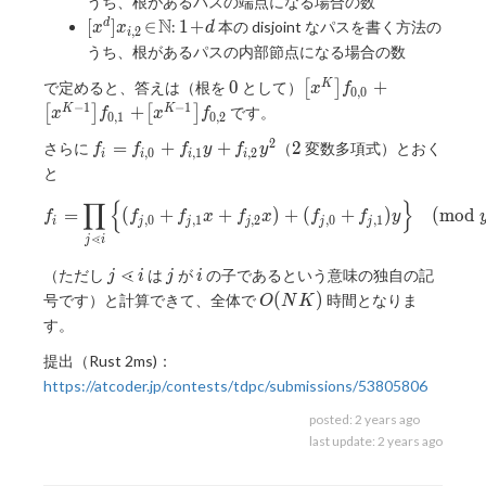
うち、根があるパスの端点になる場合の数
\mathbb{N}
+
f
[x^d]x_{i,2}
N
1
[
]
∈
1
+
d
:
本の disjoint なパスを書く方法の
x
x
d
,
2
i
\!
_
\! \in \!
\!
うち、根があるパスの内部節点になる場合の数
d
{
\mathbb{N}
+
i,
0
\left[x ^
0
+
K
で定めると、答えは（根を
として）
[
]
\!
x
f
0
,
0
1
K\right]
−
1
−
1
d
+
K
K
[
]
[
]
です。
x
f
x
f
0
,
1
0
,
2
},
\! f _ {
2
f
2
=
+
+
2
さらに
f
（
変数多項式）とおく
0, 0 }
f
f
f
y
f
y
,
0
,
1
,
2
i
i
i
i
_
_
+\!
と
i
{
\left[x ^
∏
{
}
=
f _ i = \prod _ { j \lessdot i } \
i,
{ K - 1
=
(
+
+
)
+
(
+
)
(
m
o
d
f
f
f
x
f
x
f
f
y
,
0
,
1
,
2
,
0
,
1
i
j
j
j
j
j
f
2
}\right]
⋖
j
i
_
}
\! f _ {
j
⋖
j
i
{
（ただし
は
が
の子であるという意味の独自の記
j
i
j
i
0, 1 } +
\lessdot
i,
O(NK)
(
)
号です）と計算できて、全体で
時間となりま
\!
O
N
K
i
0
\left[x ^
す。
}
{ K - 1
提出（Rust 2ms)：
+
}\right]
f
https://atcoder.jp/contests/tdpc/submissions/53805806
\!f _ { 0,
_
2 }
posted:
2 years ago
{
last update:
2 years ago
i,
1