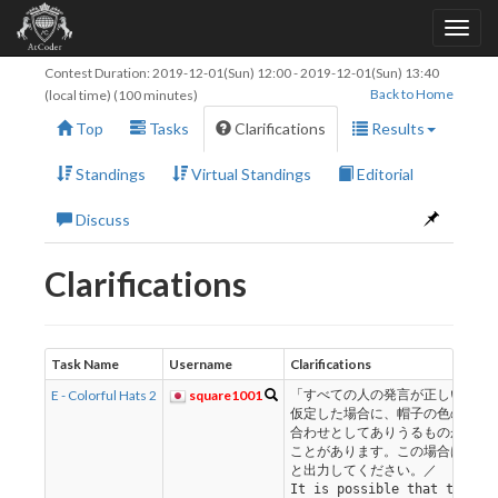
Contest Duration:
2019-12-01(Sun) 12:00
-
2019-12-01(Sun) 13:40
Back to Home
(local time) (100 minutes)
Top
Tasks
Clarifications
Results
Standings
Virtual Standings
Editorial
Discuss
Clarifications
Task Name
Username
Clarifications
E - Colorful Hats 2
square1001
「すべての人の発言が正しい」と
仮定した場合に、帽子の色の組み
合わせとしてありうるものがない
ことがあります。この場合は「0」
と出力してください。／
It is possible that there