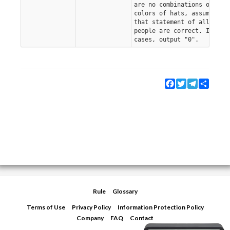
are no combinations of
colors of hats, assuming
that statement of all N
people are correct. In suc
cases, output "0".
Facebook
Twitter
Telegram
Share
Rule
Glossary
Terms of Use
Privacy Policy
Information Protection Policy
Company
FAQ
Contact