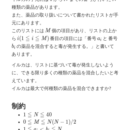
種類の薬品があります。
また、薬品の取り扱いについて書かれたリストが手
元にあります。
M
このリストには
個の項目があり、リストの上か
M
i(1≦i≦M)
a_i
b_i
≦
≦
(
1
)
ら
番目の項目には「番号
と 番号
i
i
M
a
i
の薬品を混合すると毒が発生する。」と書いて
b
i
あります。
イルカは、リストに基づいて毒が発生しないよう
に、できる限り多くの種類の薬品を混合したいと考
えています。
イルカは最大で何種類の薬品を混合できますか?
制約
≦
≦
1≦N≦40
1
4
0
N
≦
≦
0≦M≦N(N-
0
(
−
1
)
/
2
M
N
N
1)/2
≦
≦
1≦a_i<b_i≦N
1
<
a
b
N