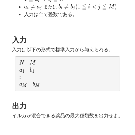
i
i
≦
≦
a_i≠a_j
b_i≠b_j

=

=
(
1
<
)
または
a
a
b
b
i
j
M
i
j
i
j
(1≦i<j≦M)
入力は全て整数である。
入力
入力は以下の形式で標準入力から与えられる。
N
M
N
M
a_1
b_1
a
b
1
1
:
:
a_M
b_M
a
b
M
M
出力
イルカが混合できる薬品の最大種類数を出力せよ。