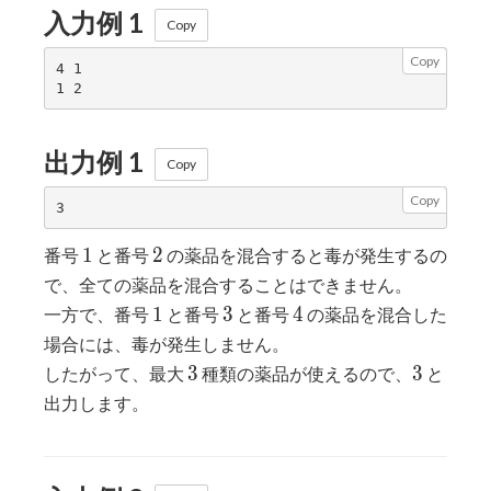
入力例 1
Copy
Copy
4 1

出力例 1
Copy
Copy
1
2
1
2
番号
と番号
の薬品を混合すると毒が発生するの
で、全ての薬品を混合することはできません。
1
3
4
1
3
4
一方で、番号
と番号
と番号
の薬品を混合した
場合には、毒が発生しません。
3
3
3
3
したがって、最大
種類の薬品が使えるので、
と
出力します。