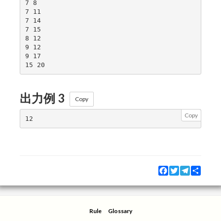
7 8

7 11

7 14

7 15

8 12

9 12

9 17

出力例 3
Copy
Copy
Facebook
Twitter
Telegram
Share
Rule
Glossary