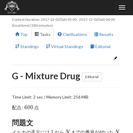
Contest Duration:
2017-12-02(Sat) 03:00
-
2017-12-02(Sat) 06:00
(local time) (180 minutes)
Top
Tasks
Clarifications
Results
Standings
Virtual Standings
Editorial
G - Mixture Drug
Editorial
Time Limit: 2 sec / Memory Limit: 256 MiB
600
6
0
0
配点 :
点
問題文
1
N
N
1
イルカの手元には
から
までの番号が付いた
N
N