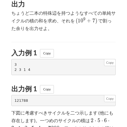
出力
ちょうど二本の特殊辺を持つようなすべての単純サ
(10^9+7)
9
(
1
0
+
7
)
イクルの積の和を求め、それを
で割っ
た余りを出力せよ。
入力例 1
Copy
Copy
3

出力例 1
Copy
Copy
下図に考慮すべきサイクルを二つ示します (他にも
2
2
⋅
5
⋅
6
⋅
存在します)。一つめのサイクルの積は
\cdot