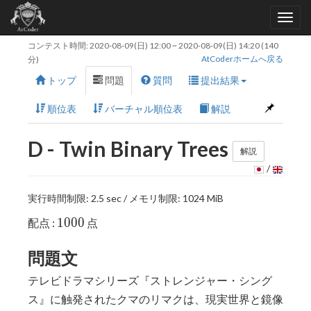
コンテスト時間:
2020-08-09(日) 12:00
~
2020-08-09(日) 14:20
(140
AtCoderホームへ戻る
分)
トップ
問題
質問
提出結果
順位表
バーチャル順位表
解説
D - Twin Binary Trees
解説
/
実行時間制限: 2.5 sec / メモリ制限: 1024 MiB
1000
1
0
0
0
配点 :
点
問題文
テレビドラマシリーズ『ストレンジャー・シング
ス』に触発されたクマのリマクは、現実世界と鏡像