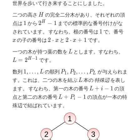
世界を歩いて行き来することにしました。
H
二つの高さ
の完全二分木があり、それぞれの頂
H
1
2^H-
H
1
2
−
1
点は
から
までの標準的な番号付けがな
1
1
x
1
されています。 すなわち、根の番号は
で、番号
2
2
2
⋅
2
⋅
+
1
の子の番号は
と
です。
x
x
x
\cdot
\cdot
L
L =
一つの木が持つ葉の数を
とします。すなわち、
L
x
x + 1
2^{H-
−
1
H
=
2
です。
L
1}
1,
P_1,
1
,
…
,
,
,
…
,
数列
の順列
が与えられま
L
P
P
P
1
2
L
\ldots,
P_2,
L
す。これは、二つの木を結ぶ
本の
特殊辺
を表し
L
L
\ldots,
L+i-
+
−
1
ます。 すなわち、第一の木の番号
の頂
L
i
P_L
1
L+P_i-
+
−
1
点と第二の木の番号
の頂点が一本の特
L
P
i
1
殊辺で結ばれています。