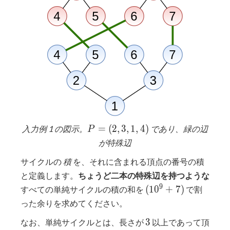
P
=
(
2
,
3
,
1
,
4
)
入力例 1 の図示。
であり、緑の辺
P
=
が特殊辺
(2,
サイクルの
積
を、それに含まれる頂点の番号の積
3,
1,
と定義します。
ちょうど二本の特殊辺を持つような
4)
(10^9+7)
9
(
1
0
+
7
)
すべての単純サイクルの積の和を
で割
った余りを求めてください。
3
3
なお、単純サイクルとは、長さが
以上であって頂