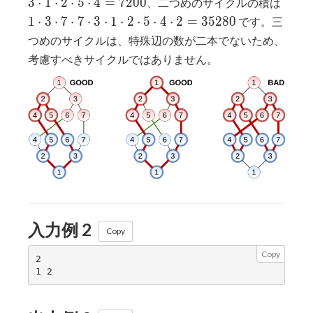
1
3
⋅
1
⋅
2
⋅
5
⋅
4
=
7
2
0
0
、二つめのサイクルの積は
5
\cdo
1
⋅
3
⋅
7
⋅
7
⋅
3
⋅
1
⋅
2
⋅
5
⋅
4
⋅
2
=
3
5
2
8
0
です。三
\cdot
3
つめのサイクルは、特殊辺の数が二本でないため、
6
\cdo
考慮すべきサイクルではありません。
\cdot
7
3
\cdo
\cdot
7
1
\cdo
\cdot
3
2
\cdo
\cdot
1
5
\cdo
\cdot
2
4 =
\cdo
7200
5
入力例 2
Copy
\cdo
Copy
4
2

\cdo
2 =
3528