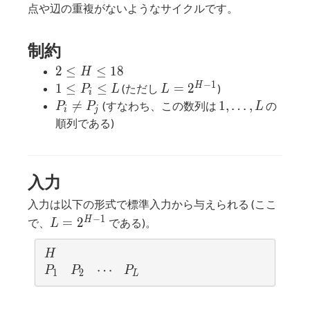
点や辺の重複がないようなサイクルです。
制約
2
2
≤
≤
1
8
H
\leq
−
1
1
L =
H
1
≤
≤
=
2
(ただし
)
P
L
L
i
H
\leq
2^{H-
P_i
1,

=
1
,
…
,
(すなわち、この数列は
の
P
P
L
i
j
\leq
P_i
1}
\neq
\ldots,
順列である)
18
\leq
P_j
L
L
入力
入力は以下の形式で標準入力から与えられる (ここ
L =
−
1
H
=
2
で、
である)。
L
2^{H-
1}
H
H
P_1
P_2
\cdots
⋯
P_L
P
P
P
1
2
L