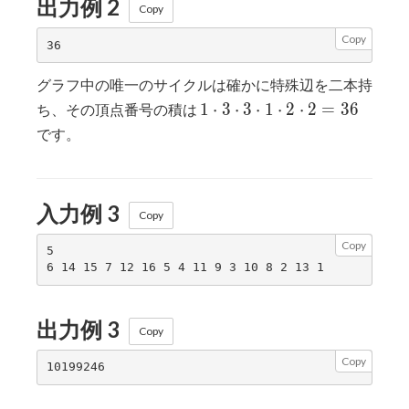
出力例 2
Copy
Copy
グラフ中の唯一のサイクルは確かに特殊辺を二本持
1
1
⋅
3
⋅
3
⋅
1
⋅
2
⋅
2
=
3
6
ち、その頂点番号の積は
\cdot
です。
3
\cdot
3
入力例 3
\cdot
Copy
1
Copy
\cdot
5

2
\cdot
2 =
出力例 3
Copy
36
Copy