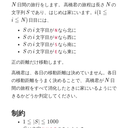
N
日間の旅行をします。 高橋君の旅程は長さ
の
N
N
S
i(1
≦
(
1
文字列
であり、はじめは家にいます。
S
i
≦ i
≦
)
日目には、
i
N
≦
S
i
の
文字目が
なら北に
S
i
N
N)
S
i
の
文字目が
なら西に
S
i
W
S
i
の
文字目が
なら南に
S
i
S
S
i
の
文字目が
なら東に
S
i
E
正の距離だけ移動します。
高橋君は、各日の移動距離は決めていません。各日
N
の移動距離をうまく決めることで、 高橋君が
日
N
間の旅程をすべて消化したときに家にいるようにで
きるかどうか判定してください。
制約
≦
≦
1 ≦ |
1
∣
∣
1
0
0
0
S
S | ≦