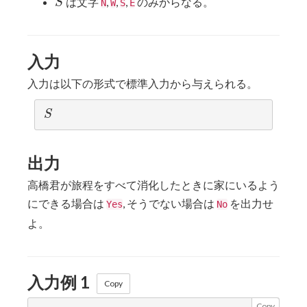
S
は文字
,
,
,
のみからなる。
S
N
W
S
E
1000
入力
入力は以下の形式で標準入力から与えられる。
S
S
出力
高橋君が旅程をすべて消化したときに家にいるよう
にできる場合は
, そうでない場合は
を出力せ
Yes
No
よ。
入力例 1
Copy
Copy