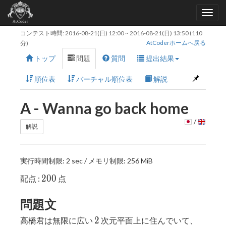
コンテスト時間:
2016-08-21(日) 12:00
~
2016-08-21(日) 13:50
(110
AtCoderホームへ戻る
分)
トップ
問題
質問
提出結果
順位表
バーチャル順位表
解説
A - Wanna go back home
/
解説
実行時間制限: 2 sec / メモリ制限: 256 MiB
200
2
0
0
配点 :
点
問題文
2
N
2
高橋君は無限に広い
次元平面上に住んでいて、