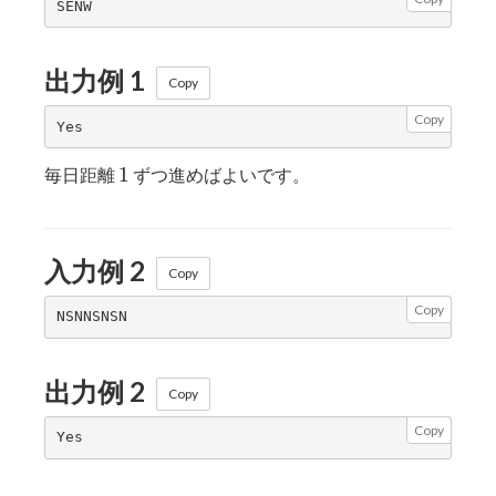
出力例 1
Copy
Copy
1
1
毎日距離
ずつ進めばよいです。
入力例 2
Copy
Copy
出力例 2
Copy
Copy