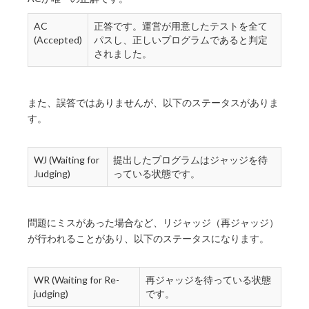
AC
正答です。運営が用意したテストを全て
(Accepted)
パスし、正しいプログラムであると判定
されました。
また、誤答ではありませんが、以下のステータスがありま
す。
WJ (Waiting for
提出したプログラムはジャッジを待
Judging)
っている状態です。
問題にミスがあった場合など、リジャッジ（再ジャッジ）
が行われることがあり、以下のステータスになります。
WR (Waiting for Re-
再ジャッジを待っている状態
judging)
です。