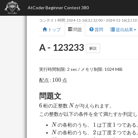
AtCoder Beginner Contest 380
コンテスト時間:
2024-11-16(土) 12:00
~
2024-11-16(土) 13
トップ
問題
質問
提出結果
A - 123233
解説
実行時間制限: 2 sec / メモリ制限: 1024 MiB
100
1
0
0
配点 :
点
問題文
6
N
6
桁の正整数
が与えられます。
N
この整数が以下の条件を全て満たすか判定し
N
1
1
1
1
の各桁のうち、
は丁度
つである
N
N
2
2
2
2
の各桁のうち、
は丁度
つである
N