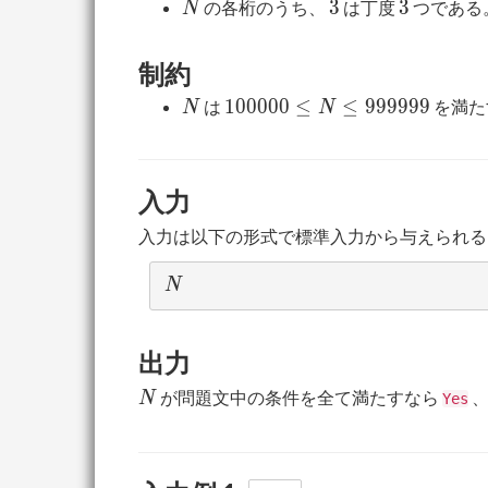
N
3
3
3
3
の各桁のうち、
は丁度
つである
N
制約
N
100000
1
0
0
0
0
0
≤
≤
9
9
9
9
9
9
は
を満た
N
N
\le N
\le
999999
入力
入力は以下の形式で標準入力から与えられる
N
N
出力
N
が問題文中の条件を全て満たすなら
、
N
Yes