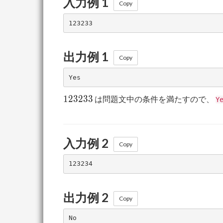
入力例 1
Copy
出力例 1
Copy
123233
1
2
3
2
3
3
は問題文中の条件を満たすので、
Y
入力例 2
Copy
出力例 2
Copy