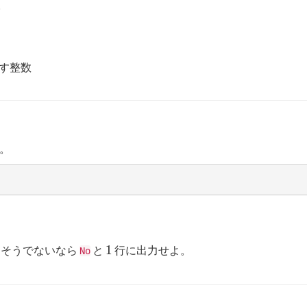
。
す整数
。
1
1
そうでないなら
と
行に出力せよ。
No