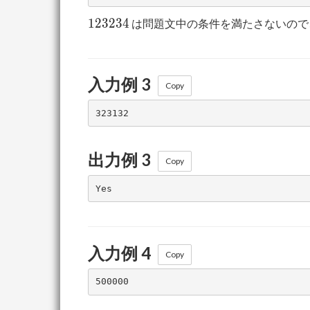
123234
1
2
3
2
3
4
は問題文中の条件を満たさないの
入力例 3
Copy
出力例 3
Copy
入力例 4
Copy