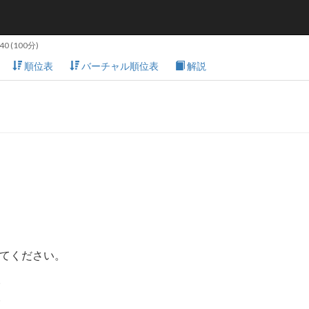
:40
(100分)
順位表
バーチャル順位表
解説
てください。
。
。