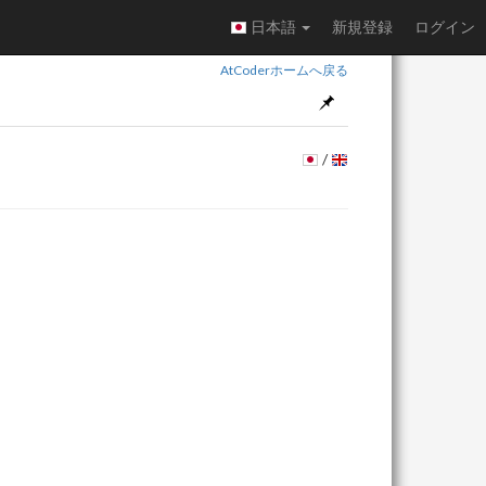
日本語
新規登録
ログイン
AtCoderホームへ戻る
/