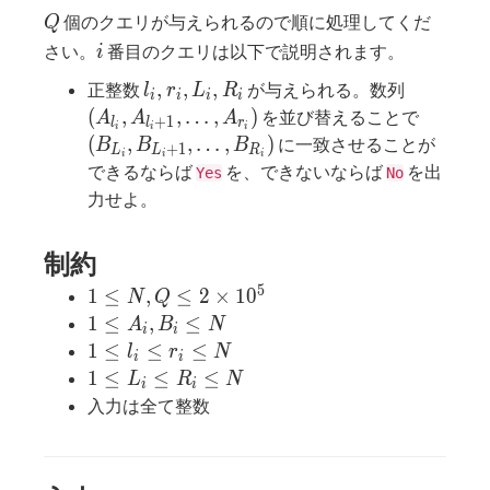
Q
個のクエリが与えられるので順に処理してくだ
(B_1,B_2,\ldots,B_N)
Q
i
さい。
番目のクエリは以下で説明されます。
i
l_i,r_i,L_i,R_i
(A_{l_i}
,
,
,
正整数
が与えられる。数列
l
r
L
R
i
i
i
i
(B_{L_i
(
,
,
…
,
)
を並び替えることで
A
A
A
+
1
l
l
r
i
i
i
(
,
,
…
,
)
に一致させることが
B
B
B
+
1
L
L
R
i
i
i
できるならば
を、できないならば
を出
Yes
No
力せよ。
制約
5
1\leq
1
≤
,
≤
2
×
1
0
N
Q
N,Q\leq
1\leq
1
≤
,
≤
A
B
N
i
i
2\times
A_i,B_i\leq
1\leq
1
≤
≤
≤
l
r
N
i
i
10^5
N
l_i
1\leq
1
≤
≤
≤
L
R
N
i
i
\leq
L_i
入力は全て整数
r_i\leq
\leq
N
R_i\leq
N