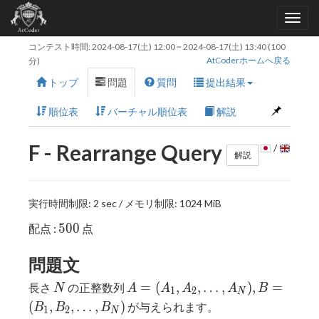
コンテスト時間:
2024-08-17(土) 12:00
~
2024-08-17(土) 13:40
(100
AtCoderホームへ戻る
分)
トップ
問題
質問
提出結果
順位表
バーチャル順位表
解説
F - Rearrange Query
/
解説
実行時間制限: 2 sec / メモリ制限: 1024 MiB
500
5
0
0
配点 :
点
問題文
N
A=
=
(
,
,
…
,
)
,
=
長さ
の正整数列
N
A
A
A
A
B
1
2
N
(A_1,A_2,\ldots,A_N),
(
,
,
…
,
)
が与えられます。
B
B
B
1
2
N
B=