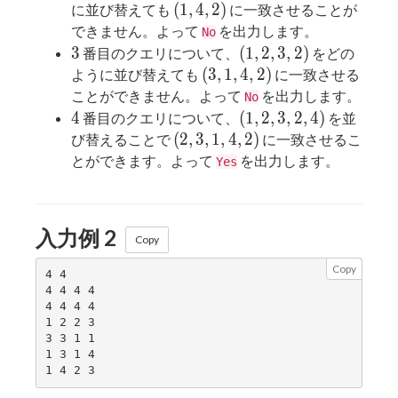
(1,4,2)
(
1
,
4
,
2
)
に並び替えても
に一致させることが
できません。よって
を出力します。
No
3
(1,2,3,2)
3
(
1
,
2
,
3
,
2
)
番目のクエリについて、
をどの
(3,1,4,2)
(
3
,
1
,
4
,
2
)
ように並び替えても
に一致させる
ことができません。よって
を出力します。
No
4
(1,2,3,2,4)
4
(
1
,
2
,
3
,
2
,
4
)
番目のクエリについて、
を並
(2,3,1,4,2)
(
2
,
3
,
1
,
4
,
2
)
び替えることで
に一致させるこ
とができます。よって
を出力します。
Yes
入力例 2
Copy
Copy
4 4

4 4 4 4

4 4 4 4

1 2 2 3

3 3 1 1

1 3 1 4
