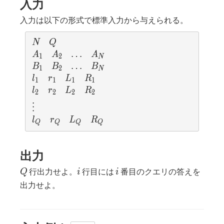
入力
入力は以下の形式で標準入力から与えられる。
N
Q
N
Q
A_1
A_2
\ldots
…
A_N
A
A
A
1
2
N
B_1
B_2
\ldots
…
B_N
B
B
B
1
2
N
l_1
r_1
L_1
R_1
l
r
L
R
1
1
1
1
l_2
r_2
L_2
R_2
l
r
L
R
2
2
2
2
\vdots
⋮
l_Q
r_Q
L_Q
R_Q
l
r
L
R
Q
Q
Q
Q
出力
Q
i
i
行出力せよ。
行目には
番目のクエリの答えを
Q
i
i
出力せよ。