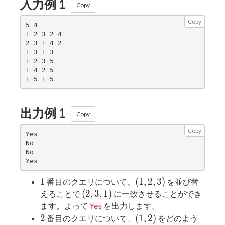
入力例 1
Copy
Copy
5 4

1 2 3 2 4

2 3 1 4 2

1 3 1 3

1 2 3 5

1 4 2 5

出力例 1
Copy
Copy
Yes

No

No

1
(1,2,3)
1
(
1
,
2
,
3
)
番目のクエリについて、
を並び替
(2,3,1)
(
2
,
3
,
1
)
えることで
に一致させることができ
ます。よって
を出力します。
Yes
2
(1,2)
2
(
1
,
2
)
番目のクエリについて、
をどのよう