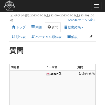
コンテスト時間:
2023-04-22(土) 12:00
~
2023-04-22(土) 13:40
(100
AtCoderホームへ戻る
分)
トップ
問題
質問
提出結果
順位表
バーチャル順位表
解説
質問
問題名
ユーザ名
質問
admin
【お知らせ/Announc