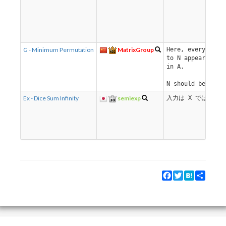
G - Minimum Permutation
MatrixGroup
Here, every inte
to N appears at 
in A.
N should be M.
Ex - Dice Sum Infinity
semiexp
入力は X ではなく 
Facebook
Twitter
Hatena
Share