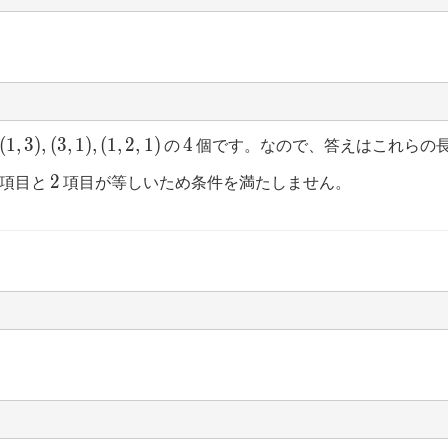
4
(
1
,
3
)
,
(
3
,
1
)
,
(
1
,
2
,
1
)
4
の
個です。なので、答えはこれらの
),
2
2
項目と
項目が等しいため条件を満たしません。
),
,1)