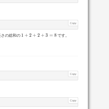
Copy
1+2+2+3=8
1
+
2
+
2
+
3
=
8
長さの総和の
です。
Copy
Copy