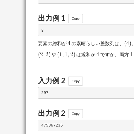
出力例 1
Copy
4
(4),
4
(
4
)
,
要素の総和が
の素晴らしい整数列は、
(1,3
(2,2)
(1,1,2)
4
1
(
2
,
2
)
(
1
,
1
,
2
)
4
1
や
は総和が
ですが、両方
(3,1
(1,2
入力例 2
Copy
出力例 2
Copy