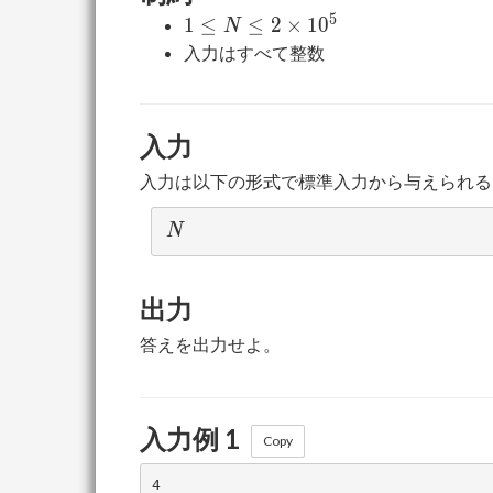
5
1 \le
1
≤
≤
2
×
1
0
N
N \le
入力はすべて整数
2
\times
10^5
入力
入力は以下の形式で標準入力から与えられる
N
N
出力
答えを出力せよ。
入力例 1
Copy