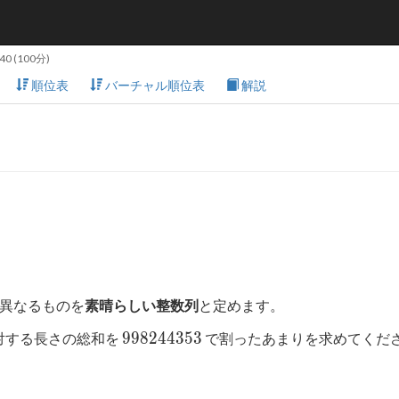
:40
(100分)
順位表
バーチャル順位表
解説
異なるものを
素晴らしい整数列
と定めます。
998244353
9
9
8
2
4
4
3
5
3
対する長さの総和を
で割ったあまりを求めてくだ