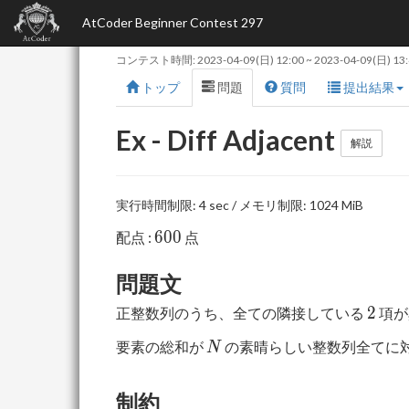
AtCoder Beginner Contest 297
コンテスト時間:
2023-04-09(日) 12:00
~
2023-04-09(日) 13
トップ
問題
質問
提出結果
Ex - Diff Adjacent
解説
実行時間制限: 4 sec / メモリ制限: 1024 MiB
600
6
0
0
配点 :
点
問題文
2
2
正整数列のうち、全ての隣接している
項が
N
要素の総和が
の素晴らしい整数列全てに
N
制約