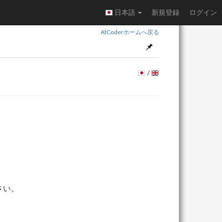
日本語
新規登録
ログイン
AtCoderホームへ戻る
/
さい。