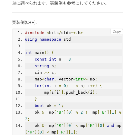
単に調べられます。実装例も参考にしてください。
実装例(C++):
Copy
#include
<
bits
/
stdc
++.
h
>
using
namespace
 std
;
int
 main
()
{
const
int
 n 
=
8
;
string
 s
;
    cin 
>>
 s
;
    map
<
char
,
 vector
<int>
>
 mp
;
for
(
int
 i 
=
0
;
 i 
<
 n
;
 i
++)
{
        mp
[
s
[
i
]].
push_back
(
i
);
}
bool
 ok 
=
1
;
    ok 
&=
 mp
[
'B'
][
0
]
%
2
!=
 mp
[
'B'
][
1
]
%
2
;
    ok 
&=
 mp
[
'R'
][
0
]
<
 mp
[
'K'
][
0
]
and
 mp
[
'K'
][
0
]
<
 mp
[
'R'
][
1
];