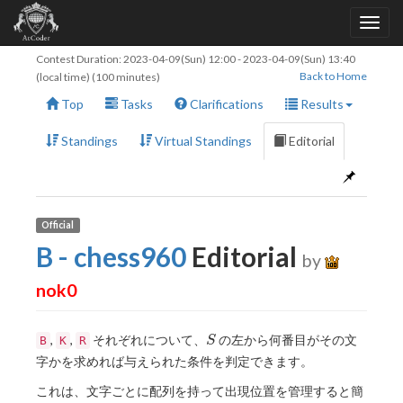
Contest Duration:
2023-04-09(Sun) 12:00
-
2023-04-09(Sun) 13:40
Back to Home
(local time) (100 minutes)
Top
Tasks
Clarifications
Results
Standings
Virtual Standings
Editorial
Official
B - chess960
Editorial
by
nok0
S
,
,
それぞれについて、
の左から何番目がその文
B
K
R
S
字かを求めれば与えられた条件を判定できます。
これは、文字ごとに配列を持って出現位置を管理すると簡