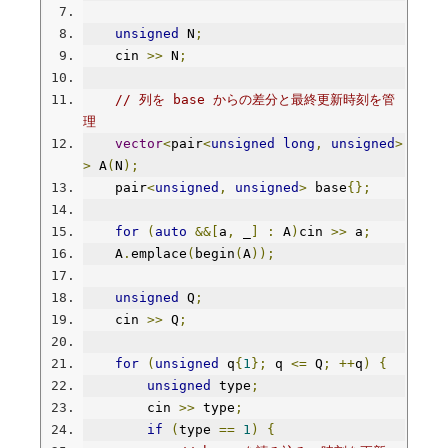
unsigned
 N
;
    cin 
>>
 N
;
// 列を base からの差分と最終更新時刻を管
理
vector
<
pair
<
unsigned
long
,
unsigned
>
>
 A
(
N
);
    pair
<
unsigned
,
unsigned
>
 base
{};
for
(
auto
&&[
a
,
 _
]
:
 A
)
cin 
>>
 a
;
    A
.
emplace
(
begin
(
A
));
unsigned
 Q
;
    cin 
>>
 Q
;
for
(
unsigned
 q
{
1
};
 q 
<=
 Q
;
++
q
)
{
unsigned
 type
;
        cin 
>>
 type
;
if
(
type 
==
1
)
{