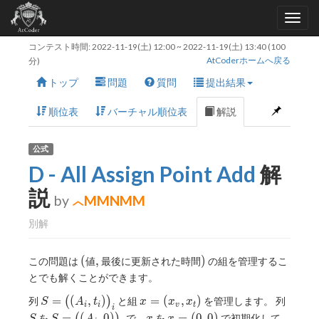
コンテスト時間:
2022-11-19(土) 12:00
~
2022-11-19(土) 13:40
(100
AtCoderホームへ戻る
分)
トップ
問題
質問
提出結果
順位表
バーチャル順位表
解説
公式
D - All Assign Point Add
解
説
by
MMNMM
別解
(
,
)
(
,
)
この問題は
値
最後に更新された時間
の組を管理するこ
とでも解くことができます。
S=\big((A
x=
S
=
(
,
)
=
(
,
)
列
(
)
と組
を管理します。 列
S
A
t
x
x
x
i
i
v
t
i
_ i,t _
(x
S=\big((A
x
x=
=
(
,
0
)
=
(
0
,
0
)
を
で、
を
で初期化して