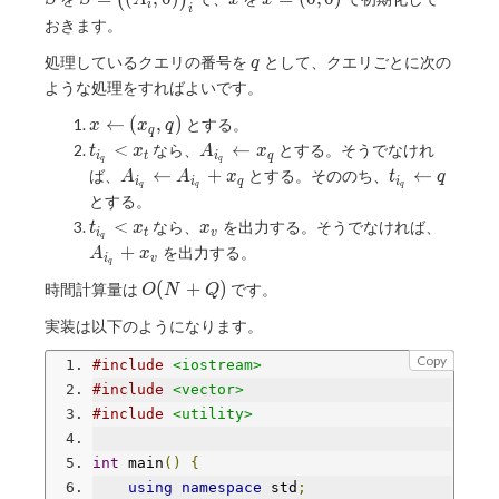
(
)
S
S
A
x
x
i
i
i)\big) _ i
_
_ i,0)\big)
(0,0)
おきます。
v,x
_ i
_
q
処理しているクエリの番号を
として、クエリごとに次の
q
t)
ような処理をすればよいです。
x\leftarrow(x
←
(
,
)
とする。
x
x
q
q
_ q,q)
t _ {i
A _ {i _
<
←
なら、
とする。そうでなけれ
t
x
A
x
i
t
i
q
q
q
_
q}\leftarrow
A _ {i _
t _ {i _
←
+
←
ば、
とする。そののち、
A
A
x
t
q
i
i
q
i
q
q
q
q}\lt
x _ q
q}\leftarrow
q}\leftarrow
とする。
x _ t
A _ {i _
q
t _ {i
x
A _
<
なら、
を出力する。そうでなければ、
t
x
x
i
t
v
q}+x _ q
q
_
_
{i _
+
を出力する。
A
x
i
v
q
q}\lt
v
q}+x
O(N+Q)
(
+
)
時間計算量は
です。
x _ t
_ v
O
N
Q
実装は以下のようになります。
Copy
#include
<iostream>
#include
<vector>
#include
<utility>
int
 main
()
{
using
namespace
 std
;