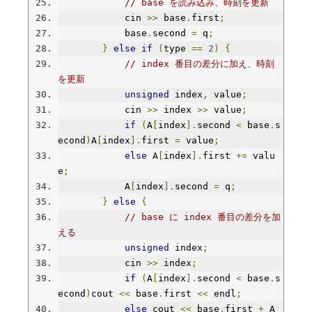
// base を読み込み、時刻を更新
            cin 
>>
 base
.
first
;
            base
.
second 
=
 q
;
}
else
if
(
type 
==
2
)
{
// index 番目の差分に加え、時刻
を更新
unsigned
 index
,
 value
;
            cin 
>>
 index 
>>
 value
;
if
(
A
[
index
].
second 
<
 base
.
s
econd
)
A
[
index
].
first 
=
 value
;
else
 A
[
index
].
first 
+=
 valu
e
;
            A
[
index
].
second 
=
 q
;
}
else
{
// base に index 番目の差分を加
える
unsigned
 index
;
            cin 
>>
 index
;
if
(
A
[
index
].
second 
<
 base
.
s
econd
)
cout 
<<
 base
.
first 
<<
 endl
;
else
 cout 
<<
 base
.
first 
+
 A