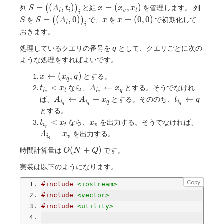
S=\big((A
x=
S
=
(
,
)
=
(
,
)
列
(
)
と組
を管理します。 列
S
A
t
x
x
x
i
i
v
t
i
_ i,t _
(x
S=\big((A
x
x=
=
(
,
0
)
=
(
0
,
0
)
を
(
)
で、
を
で初期化して
S
S
A
x
x
i
i
i)\big) _ i
_
_ i,0)\big)
(0,0)
おきます。
v,x
_ i
_
q
処理しているクエリの番号を
として、クエリごとに次の
q
t)
ような処理をすればよいです。
x\leftarrow(x
←
(
,
)
とする。
x
x
q
q
_ q,q)
t _ {i
A _ {i _
<
←
なら、
とする。そうでなけれ
t
x
A
x
i
t
i
q
q
q
_
q}\leftarrow
A _ {i _
t _ {i _
←
+
←
ば、
とする。そののち、
A
A
x
t
q
i
i
q
i
q
q
q
q}\lt
x _ q
q}\leftarrow
q}\leftarrow
とする。
x _ t
A _ {i _
q
t _ {i
x
A _
<
なら、
を出力する。そうでなければ、
t
x
x
i
t
v
q}+x _ q
q
_
_
{i _
+
を出力する。
A
x
i
v
q
q}\lt
v
q}+x
O(N+Q)
(
+
)
時間計算量は
です。
x _ t
_ v
O
N
Q
実装は以下のようになります。
Copy
#include
<iostream>
#include
<vector>
#include
<utility>