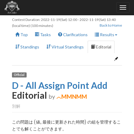
Contest Duration:
2022-11-19(Sat) 12:00
-
2022-11-19(Sat) 13:40
Back to Home
(local time) (100 minutes)
Top
Tasks
Clarifications
Results
Standings
Virtual Standings
Editorial
Official
D - All Assign Point Add
Editorial
by
MMNMM
別解
(
,
)
(
,
)
この問題は
値
最後に更新された時間
の組を管理するこ
とでも解くことができます。