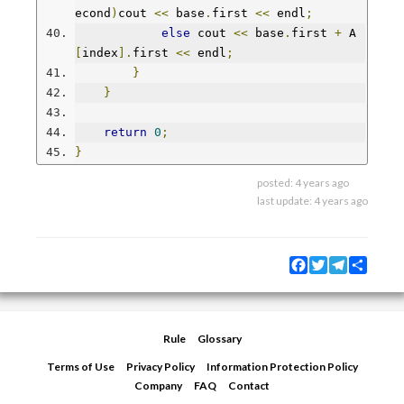
econd
)
cout 
<<
 base
.
first 
<<
 endl
;
else
 cout 
<<
 base
.
first 
+
 A
[
index
].
first 
<<
 endl
;
}
}
return
0
;
}
posted:
4 years ago
last update:
4 years ago
Facebook
Twitter
Telegram
Share
Rule
Glossary
Terms of Use
Privacy Policy
Information Protection Policy
Company
FAQ
Contact