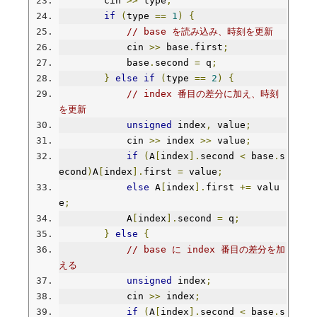
        cin 
>>
 type
;
if
(
type 
==
1
)
{
// base を読み込み、時刻を更新
            cin 
>>
 base
.
first
;
            base
.
second 
=
 q
;
}
else
if
(
type 
==
2
)
{
// index 番目の差分に加え、時刻
を更新
unsigned
 index
,
 value
;
            cin 
>>
 index 
>>
 value
;
if
(
A
[
index
].
second 
<
 base
.
s
econd
)
A
[
index
].
first 
=
 value
;
else
 A
[
index
].
first 
+=
 valu
e
;
            A
[
index
].
second 
=
 q
;
}
else
{
// base に index 番目の差分を加
える
unsigned
 index
;
            cin 
>>
 index
;
if
(
A
[
index
].
second 
<
 base
.
s