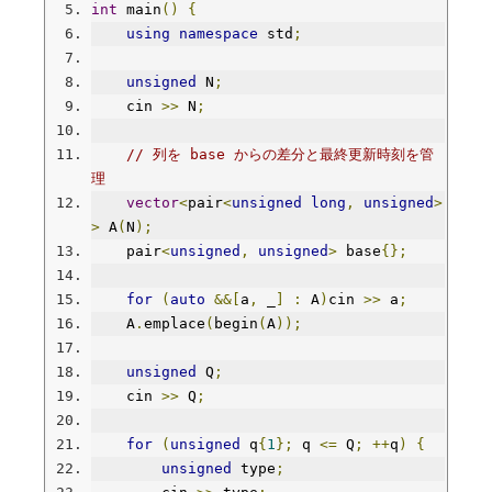
int
 main
()
{
using
namespace
 std
;
unsigned
 N
;
    cin 
>>
 N
;
// 列を base からの差分と最終更新時刻を管
理
vector
<
pair
<
unsigned
long
,
unsigned
>
>
 A
(
N
);
    pair
<
unsigned
,
unsigned
>
 base
{};
for
(
auto
&&[
a
,
 _
]
:
 A
)
cin 
>>
 a
;
    A
.
emplace
(
begin
(
A
));
unsigned
 Q
;
    cin 
>>
 Q
;
for
(
unsigned
 q
{
1
};
 q 
<=
 Q
;
++
q
)
{
unsigned
 type
;