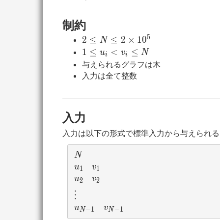
\leq
N)
制約
5
2 \leq
2
≤
≤
2
×
1
0
N
N \leq
1
1
≤
<
≤
u
v
N
i
i
2
\leq
与えられるグラフは木
\times
u_i
入力は全て整数
10^5
<
v_i
\leq
入力
N
入力は以下の形式で標準入力から与えられる
N
N
u_1
v_1
u
v
1
1
u_2
v_2
u
v
2
2
\vdots
⋮
u_{N-1}
v_{N-1}
u
v
−
1
−
1
N
N