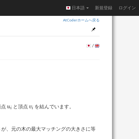
日本語
新規登録
ログイン
AtCoderホームへ戻る
/
u_i
v_i
頂点
と頂点
を結んでいます。
u
v
i
i
さが、元の木の最大マッチングの大きさに等