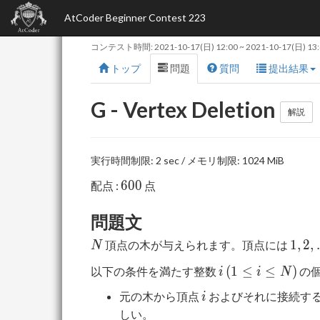
AtCoder Beginner Contest 223
コンテスト時間:
2021-10-17(日) 12:00
~
2021-10-17(日) 13
トップ
問題
質問
提出結果
G - Vertex Deletion
解説
実行時間制限: 2 sec / メモリ制限: 1024 MiB
600
6
0
0
配点 :
点
問題文
N
1,2,\
1
,
2
,
頂点の木が与えられます。頂点には
N
,N
i\,
(
1
≤
≤
)
以下の条件を満たす整数
の
i
i
N
(1
i
元の木から頂点
およびそれに接続す
i
\leq
しい。
i