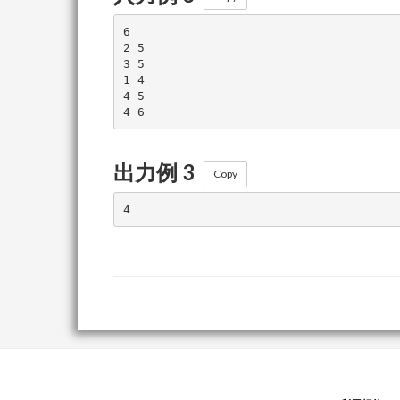
6

2 5

3 5

1 4

4 5

出力例 3
Copy