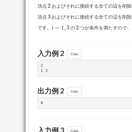
2
2
頂点
およびそれに接続する全ての辺を削除
3
3
頂点
およびそれに接続する全ての辺を削除
i=1,3
2
=
1
,
3
2
です。
の
つが条件を満たすので、
i
入力例 2
Copy
2

出力例 2
Copy
入力例 3
Copy