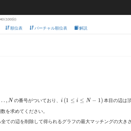
:40
(100分)
順位表
バーチャル順位表
解説
ldots
i\,
…
,
(
1
≤
≤
−
1
)
の番号がついており、
本目の辺は
N
i
i
N
(1
個数を求めてください。
\leq
i
る全ての辺を削除して得られるグラフの最大マッチングの大き
\leq