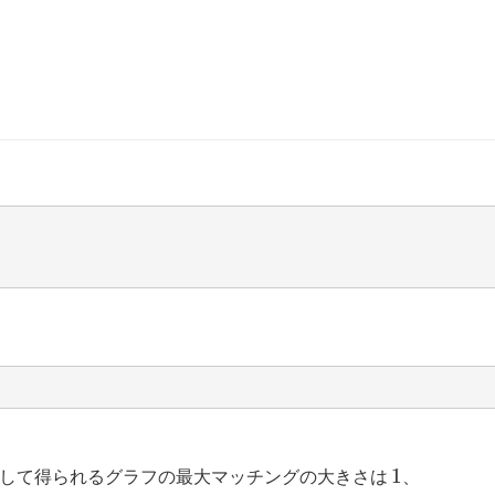
1
1
して得られるグラフの最大マッチングの大きさは
、