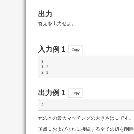
出力
答えを出力せよ。
入力例 1
Copy
3

1 2

出力例 1
Copy
1
1
元の木の最大マッチングの大きさは
です。
1
1
頂点
およびそれに接続する全ての辺を削除