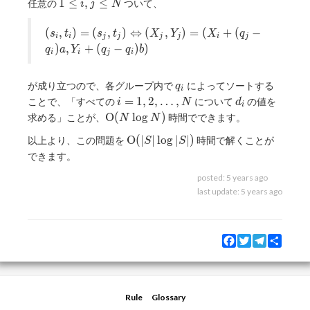
1
t_j)
1
≤
,
≤
任意の
ついて、
i
j
N
\leq
i, j
(s_i, t_i) = (s_j,
(
,
)
=
(
,
)
⇔
(
,
)
=
(
+
(
−
s
t
s
t
X
Y
X
q
i
i
j
j
j
j
i
j
\leq
t_j)
)
,
+
(
−
)
)
q
a
Y
q
q
b
i
i
j
i
N
\Leftrightarrow
(X_j, Y_j) =
q_i
が成り立つので、各グループ内で
によってソートする
(X_i + (q_j-
q
i
i = 1,
d_i
q_i)a, Y_i +
=
1
,
2
,
…
,
ことで、「すべての
について
の値を
i
N
d
i
2,
(q_j-q_i)b)
\mathrm{O}
O
(
l
o
g
)
求める」ことが、
時間でできます。
N
N
\ldots,
(N\log N)
\mathrm{O}
O
(
∣
∣
l
o
g
∣
∣
)
以上より、この問題を
時間で解くことが
N
S
S
(|S|\log|S|)
できます。
posted:
5 years ago
last update:
5 years ago
Facebook
Twitter
Telegram
Share
Rule
Glossary