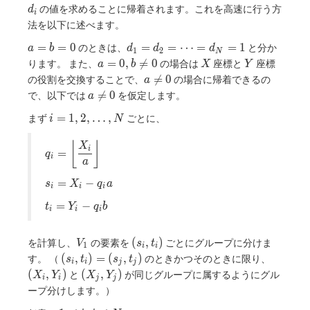
2,
の値を求めることに帰着されます。これを高速に行う方
d
i
\ldots,
法を以下に述べます。
N
a
d_1 =
=
=
0
=
=
⋯
=
=
1
のときは、
と分か
a
b
d
d
d
1
2
N
=
d_2 =
a =
X
Y
=
0
,

=
0
ります。 また、
の場合は
座標と
座標
a
b
X
Y
b
\cdots
0, b
a

=
0
の役割を交換することで、
の場合に帰着できるの
a
=
= d_N
\neq
\neq
a

=
0
で、以下では
を仮定します。
a
0
= 1
0
0
\neq
i = 1,
=
1
,
2
,
…
,
まず
ごとに、
i
N
0
2,
\ldots,
⌊
⌋
q_i = \left\lfloor
X
i
=
q
N
i
\displaystyle\frac{X_i}
a
{a} \right\rfloor
s_i
=
−
s
X
q
a
i
i
i
=
t_i
=
−
t
Y
q
b
X_i
i
i
i
=
-
Y_i
q_i
V_1
(s_i,
(
,
)
を計算し、
の要素を
ごとにグループに分けま
V
s
t
-
1
i
i
a
t_i)
(s_i,
(X_i,
(
,
)
=
(
,
)
す。 （
のときかつそのときに限り、
q_i
s
t
s
t
i
i
j
j
t_i)
Y_i)
(X_j,
b
(
,
)
(
,
)
と
が同じグループに属するようにグル
X
Y
X
Y
i
i
j
j
=
Y_j)
ープ分けします。）
(s_j,