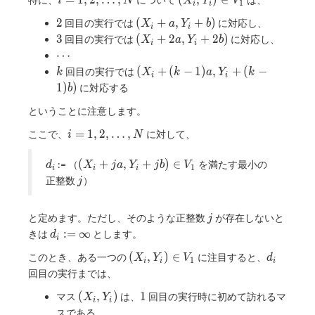
=
1
,
2
,
…
,
(
,
)
∈
\rbrace
i
N
X
Y
V
(X_2 +
1
i
i
2,
Y_i)
(k-1)a,
2
(X_i
2
(
+
,
+
)
回目の実行では
に対応し、
X
a
Y
b
\ldots,
\in
i
i
Y_2 +
+ a,
3
(X_i
3
(
+
2
,
+
2
)
回目の実行では
に対応し、
N
V_1
X
a
Y
b
i
i
(k-
Y_i
+
\cdots
⋯
1)b),
+ b)
2a,
k
(X_i
(
+
(
−
1
)
,
+
(
−
回目の実行では
k
X
k
a
Y
k
\ldots,
i
i
Y_i
+
1
)
)
(X_N
に対応する
b
+
(k-
+ (k-
2b)
ということに注意します。
1)a,
1)a,
Y_i
Y_N+
i = 1,
=
1
,
2
,
…
,
ここで、
に対して、
i
N
+
(k-1)b)
2,
(k-
\rbrace
\ldots,
d_i
(X_i+ja,
(
+
,
+
)
∈
:= （
を満たす最小の
d
X
j
a
Y
j
b
V
1)b)
1
i
i
i
N
Y_i+jb)
j
正整数
）
j
\in V_1
j
と定めます。ただし、そのような正整数
が存在しないと
j
d_i
:
=
∞
きは
とします。
d
i
:=
(X_i,
d_i
(
,
)
∈
このとき、ある一つの
に注目すると、
X
Y
V
d
\infty
1
i
i
i
Y_i)
回目の実行までは、
\in
(X_i,
1
(
,
)
1
マス
は、
回目の実行時に初めて訪れるマ
V_1
X
Y
i
i
Y_i)
スである。