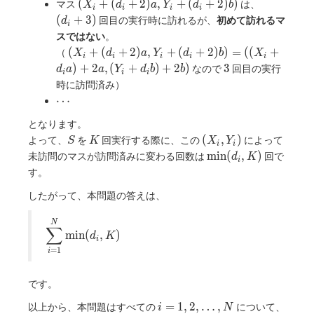
(X_i +
(d_i+3)
(
+
(
+
2
)
,
+
(
+
2
)
)
マス
は、
X
d
a
Y
d
b
((X_i+d_ia)
i
i
i
i
(d_i+2)a,
(
+
3
)
回目の実行時に訪れるが、
初めて訪れるマ
d
+ a,
i
Y_i +
スではない
。
(Y_i+d_ib)
(d_i+2)b)
(X_i +
+ b)
(
+
(
+
2
)
,
+
(
+
2
)
)
=
(
(
+
（
X
d
a
Y
d
b
X
i
i
i
i
i
(d_i+2)a,
3
)
+
2
,
(
+
)
+
2
)
3
なので
回目の実行
d
a
a
Y
d
b
b
i
i
i
Y_i +
時に訪問済み）
(d_i+2)b) =
\cdots
⋯
((X_i+d_ia)
+ 2a,
となります。
(Y_i+d_ib)
S
K
(X_i,
(
,
)
よって、
を
回実行する際に、この
によって
S
K
X
Y
i
i
+ 2b)
Y_i)
\min(d_i,
m
i
n
(
,
)
未訪問のマスが訪問済みに変わる回数は
回で
d
K
i
K)
す。
したがって、本問題の答えは、
\displaystyle\sum_{i
N
∑
m
i
n
(
,
)
d
K
= 1}^N \min(d_i, K)
i
=
1
i
です。
i = 1,
d_i
=
1
,
2
,
…
,
以上から、本問題はすべての
について、
i
N