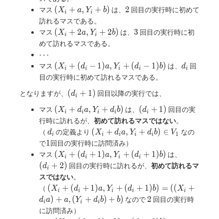
(X_i
2
(
+
,
+
)
2
マス
は、
回目の実行時に初めて
X
a
Y
b
i
i
+ a,
訪れるマスである。
Y_i
(X_i
3
(
+
2
,
+
2
)
3
マス
は、
回目の実行時に初
X
a
Y
b
i
i
+ b)
+
めて訪れるマスである。
2a,
\cdots
⋯
Y_i
(X_i
d_i
(
+
(
−
1
)
,
+
(
−
1
)
)
マス
は、
回
X
d
a
Y
d
b
d
+
i
i
i
i
i
+
目の実行時に初めて訪れるマスである。
2b)
(d_i-
(d_i+1)
(
+
1
)
となりますが、
回目以降の実行では、
1)a,
d
i
Y_i
(X_i
(d_i+1)
(
+
,
+
)
(
+
1
)
マス
は、
回目の実
X
d
a
Y
d
b
d
+
i
i
i
i
i
+
行時に訪れるが、
初めて訪れるマスではない
。
(d_i-
d_ia,
d_i
(X_i
(
+
,
+
)
∈
（
の定義より
なの
d
1)b)
X
d
a
Y
d
b
V
1
i
i
i
i
i
Y_i
+
1
1
で
回目の実行時に訪問済み）
+
d_ia,
(X_i +
(d_i+2)
(
+
(
+
1
)
,
+
(
+
1
)
)
マス
は、
X
d
a
Y
d
b
d_ib)
i
i
i
i
Y_i
(d_i+1)a,
(
+
2
)
回目の実行時に訪れるが、
初めて訪れるマ
d
+
i
Y_i +
スではない
。
d_ib)
(d_i+1)b)
(X_i +
(
+
(
+
1
)
,
+
(
+
1
)
)
=
(
(
+
（
X
d
\in
a
Y
d
b
X
i
i
i
i
i
(d_i+1)a,
2
)
+
,
(
+
V_1
)
+
)
2
なので
回目の実行時
d
a
a
Y
d
b
b
i
i
i
Y_i +
に訪問済み）
(d_i+1)b) =