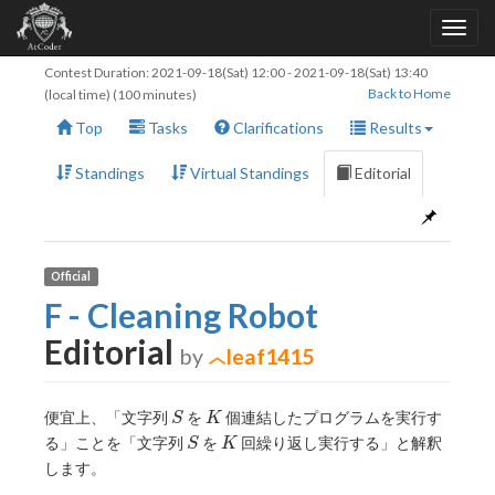
Contest Duration:
2021-09-18(Sat) 12:00
-
2021-09-18(Sat) 13:40
Back to Home
(local time) (100 minutes)
Top
Tasks
Clarifications
Results
Standings
Virtual Standings
Editorial
Official
F - Cleaning Robot
Editorial
by
leaf1415
S
K
便宜上、「文字列
を
個連結したプログラムを実行す
S
K
S
K
る」ことを「文字列
を
回繰り返し実行する」と解釈
S
K
します。