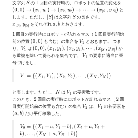
S
1
(0, 0)
1
文字列
の
回目の実行時の、ロボットの位置の変化を
S
\right
(
0
,
0
)
→
(
,
)
→
(
,
)
→
⋯
→
(
,
)
と
x
y
x
y
x
y
1
1
2
2
∣
∣
∣
∣
S
S
(x_1, y
|S|
S
∣
∣
します。ただし、
は文字列
の長さです。
S
S
\right
x_{|S|},
a,
,
,
をそれぞれ
とおきます。
x
y
a
b
∣
∣
∣
∣
(x_2, y
S
S
y_{|S|}
b
\right
1
1
1
1
回目の実行時にロボットが訪れるマス（
回目実行開始
\cdots
(0,
V_1
(
0
,
0
)
前の位置
も含む）の集合を
とおきます。 つま
V
1
\right
0)
V_1
(0, 0),
(
0
,
0
)
,
(
,
)
,
(
,
)
,
⋯
,
(
,
)
り、
は
か
V
x
y
x
y
x
y
1
1
1
2
2
∣
∣
∣
∣
(x_{|S|
S
S
(x_1,
V_1
ら重複を除いて得られる集合です。
の要素に適当に番
V
1
y_{|S|
y_1),
号づけをし、
(x_2,
y_2),
V_1 =
=
{
(
,
)
,
(
,
)
,
…
,
(
,
)
}
V
X
Y
X
Y
X
Y
1
1
1
2
2
\cdots,
N
N
\lbrace
(x_{|S|},
(X_1,
y_{|S|})
N
V_1
と表します。ただし、
は
の要素数です。
N
V
Y_1),
1
2
2
2
2
このとき、
回目の実行時にロボットが訪れるマス（
回
(X_2,
V_2
V_1
Y_2),
目実行開始前の位置も含む）の集合
は、
の各要素を
V
V
2
1
\ldots,
(a,
(
,
)
だけ平行移動した、
a
b
(X_N,
b)
Y_N)
V_2 =
=
{
(
+
,
+
)
,
(
+
,
+
V
X
a
Y
b
X
a
Y
2
1
1
2
2
\rbrace
\lbrace
)
,
…
,
(
+
,
+
)
}
b
X
a
Y
b
N
N