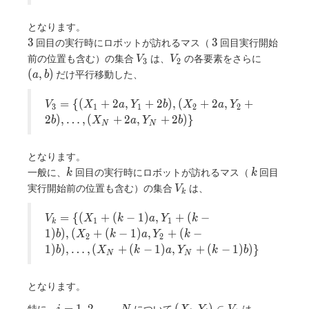
(X_1 +
a, Y_1
となります。
+ b),
3
3
(X_2 +
3
3
回目の実行時にロボットが訪れるマス（
回目実行開始
a, Y_2
V_3
V_2
(a,
前の位置も含む）の集合
は、
の各要素をさらに
V
V
3
2
+ b),
b)
(
,
)
だけ平行移動した、
a
b
\ldots,
(X_N
V_3 =
=
{
(
+
2
,
+
2
)
,
(
+
2
,
+
V
X
a
Y
b
X
a
Y
3
1
1
2
2
+ a,
\lbrace
2
)
,
…
,
(
+
2
,
+
2
)
}
b
X
a
Y
b
Y_N +
N
N
(X_1 +
b)
2a,
\rbrace
となります。
Y_1 +
k
k
2b),
一般に、
回目の実行時にロボットが訪れるマス（
回目
k
k
(X_2 +
V_k
実行開始前の位置も含む）の集合
は、
V
k
2a,
Y_2 +
V_k =
=
{
(
+
(
−
1
)
,
+
(
−
V
X
k
a
Y
k
1
1
k
2b),
\lbrace
1
)
)
,
(
+
(
−
1
)
,
+
(
−
b
X
k
a
Y
k
2
2
\ldots,
(X_1 +
1
)
)
,
…
,
(
+
(
−
1
)
,
+
(
−
1
)
)
}
b
X
k
a
Y
k
b
(X_N
N
N
(k-1)a,
+ 2a,
Y_1 +
Y_N+
(k-
となります。
2b)
1)b),
i = 1,
(X_i,
特に、
について
は、