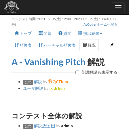
コンテスト時間:
2021-02-06(土) 12:00
~
2021-02-06(土) 13:40
(100
AtCoderホームへ戻る
分)
トップ
問題
質問
提出結果
順位表
バーチャル順位表
解説
A - Vanishing Pitch
解説
英語解説も表示する
解説
by
QCFium
公式
ユーザ解説
by
drken
コンテスト全体の解説
解説放送
by
admin
公式