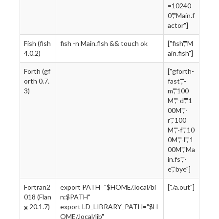
=10240
0","Main.f
actor"]
Fish (fish
fish -n Main.fish && touch ok
["fish","M
4.0.2)
ain.fish"]
Forth (gf
["gforth-
orth 0.7.
fast","-
3)
m","100
M","-d","1
00M","-
r","100
M","-f","10
0M","-l","1
00M","Ma
in.fs","-
e","bye"]
Fortran2
export PATH="$HOME/.local/bi
["./a.out"]
018 (Flan
n:$PATH"
g 20.1.7)
export LD_LIBRARY_PATH="$H
OME/.local/lib"