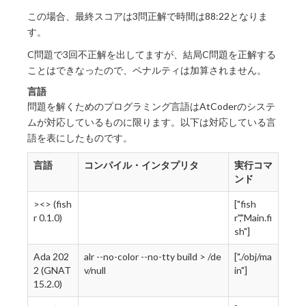
この場合、最終スコアは3問正解で時間は88:22となりま
す。
C問題で3回不正解を出してますが、結局C問題を正解する
ことはできなったので、ペナルティは加算されません。
言語
問題を解くためのプログラミング言語はAtCoderのシステ
ムが対応しているものに限ります。以下は対応している言
語を表にしたものです。
言語
コンパイル・インタプリタ
実行コマ
ンド
><> (fish
["fish
r 0.1.0)
r","Main.fi
sh"]
Ada 202
alr --no-color --no-tty build > /de
["./obj/ma
2 (GNAT
v/null
in"]
15.2.0)