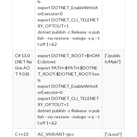
ls
export DOTNET_EnableWriteX
orExecute=0
export DOTNET_CLI_TELEMET
RY_OPTOUT=1
dotnet publish -c Release -o pub
lish --no-restore --nologo -v q --t
l:off 1>&2
C# 13.0
export DOTNET_ROOT=$HOM
["./publis
(.NET Na
E/.dotnet
h/Main"]
tive AO
export PATH=$PATH:$DOTNE
T 9.0.8)
T_ROOT:$DOTNET_ROOT/too
ls
export DOTNET_EnableWriteX
orExecute=0
export DOTNET_CLI_TELEMET
RY_OPTOUT=1
dotnet publish -c Release -o pub
lish --no-restore --nologo -v q --t
l:off 1>&2
C++23
AC_VARIANT=gcc
["./a.out"]