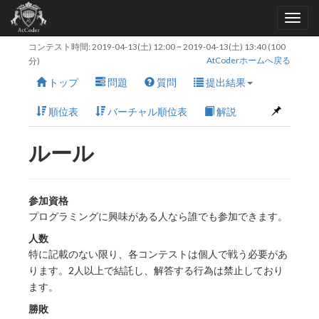
コンテスト時間:
2019-04-13(土) 12:00
~
2019-04-13(土) 13:40
(100
AtCoderホームへ戻る
分)
トップ
問題
質問
提出結果
順位表
バーチャル順位表
解説
ルール
参加資格
プログラミングに興味がある人なら誰でも参加できます。
人数
特に記載のない限り、各コンテストは個人で戦う必要があ
ります。2人以上で結託し、解答する行為は禁止しており
ます。
勝敗