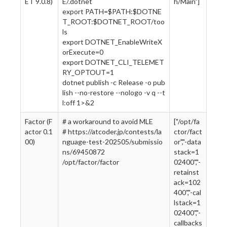
ET 9.0.8)
E/.dotnet
h/Main"]
export PATH=$PATH:$DOTNE
T_ROOT:$DOTNET_ROOT/too
ls
export DOTNET_EnableWriteX
orExecute=0
export DOTNET_CLI_TELEMET
RY_OPTOUT=1
dotnet publish -c Release -o pub
lish --no-restore --nologo -v q --t
l:off 1>&2
Factor (F
# a workaround to avoid MLE
["/opt/fa
actor 0.1
# https://atcoder.jp/contests/la
ctor/fact
00)
nguage-test-202505/submissio
or","-data
ns/69450872
stack=1
/opt/factor/factor
02400","-
retainst
ack=102
400","-cal
lstack=1
02400","-
callbacks