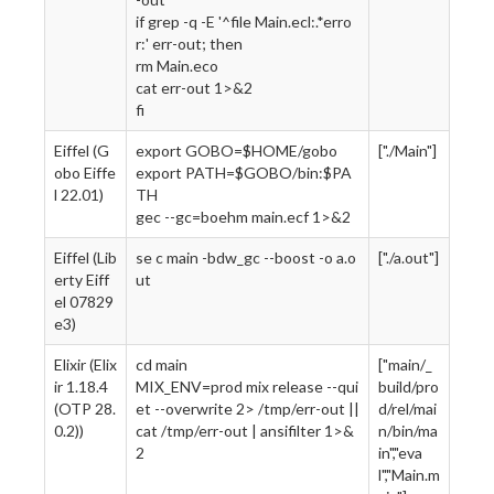
if grep -q -E '^file Main.ecl:.*erro
r:' err-out; then
rm Main.eco
cat err-out 1>&2
fi
Eiffel (G
export GOBO=$HOME/gobo
["./Main"]
obo Eiffe
export PATH=$GOBO/bin:$PA
l 22.01)
TH
gec --gc=boehm main.ecf 1>&2
Eiffel (Lib
se c main -bdw_gc --boost -o a.o
["./a.out"]
erty Eiff
ut
el 07829
e3)
Elixir (Elix
cd main
["main/_
ir 1.18.4
MIX_ENV=prod mix release --qui
build/pro
(OTP 28.
et --overwrite 2> /tmp/err-out ||
d/rel/mai
0.2))
cat /tmp/err-out | ansifilter 1>&
n/bin/ma
2
in","eva
l","Main.m