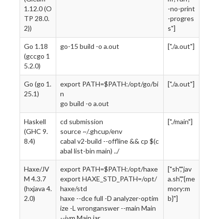
1.12.0 (O
-no-print
TP 28.0.
-progres
2))
s"]
Go 1.18
go-15 build -o a.out
["./a.out"]
(gccgo 1
5.2.0)
Go (go 1.
export PATH=$PATH:/opt/go/bi
["./a.out"]
25.1)
n
go build -o a.out
Haskell
cd submission
["./main"]
(GHC 9.
source ~/.ghcup/env
8.4)
cabal v2-build --offline && cp $(c
abal list-bin main) ../
Haxe/JV
export PATH=$PATH:/opt/haxe
["sh","jav
M 4.3.7
export HAXE_STD_PATH=/opt/
a.sh","{me
(hxjava 4.
haxe/std
mory:m
2.0)
haxe --dce full -D analyzer-optim
b}"]
ize -L wronganswer --main Main
--jvm Main.jar