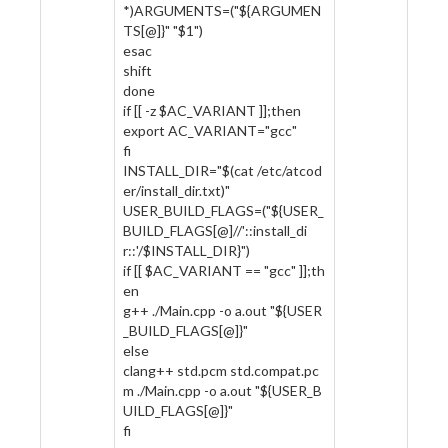
*)ARGUMENTS=("${ARGUMEN
TS[@]}" "$1")
esac
shift
done
if [[ -z $AC_VARIANT ]];then
export AC_VARIANT="gcc"
fi
INSTALL_DIR="$(cat /etc/atcod
er/install_dir.txt)"
USER_BUILD_FLAGS=("${USER_
BUILD_FLAGS[@]//'::install_di
r::'/$INSTALL_DIR}")
if [[ $AC_VARIANT == "gcc" ]];th
en
g++ ./Main.cpp -o a.out "${USER
_BUILD_FLAGS[@]}"
else
clang++ std.pcm std.compat.pc
m ./Main.cpp -o a.out "${USER_B
UILD_FLAGS[@]}"
fi