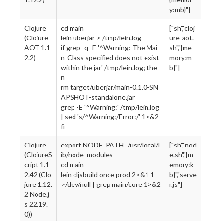
y:mb}"]
Clojure
cd main
["sh","cloj
(Clojure
lein uberjar > /tmp/lein.log
ure-aot.
AOT 1.1
if grep -q -E '^Warning: The Mai
sh","{me
2.2)
n-Class specified does not exist
mory:m
within the jar' /tmp/lein.log; the
b}"]
n
rm target/uberjar/main-0.1.0-SN
APSHOT-standalone.jar
grep -E '^Warning:' /tmp/lein.log
| sed 's/^Warning:/Error:/' 1>&2
fi
Clojure
export NODE_PATH=/usr/local/l
["sh","nod
(ClojureS
ib/node_modules
e.sh","{m
cript 1.1
cd main
emory:k
2.42 (Clo
lein cljsbuild once prod 2>&1 1
b}","serve
jure 1.12.
>/dev/null | grep main/core 1>&2
r.js"]
2 Node.j
s 22.19.
0))