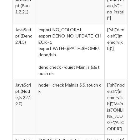
pt (Bun
ain.js","--
1.2.21)
no-instal
l"]
JavaScri
export NO_COLOR=1
["sh","den
pt (Deno
export DENO_NO_UPDATE_CH
o.sh","{m
2.4.5)
ECK=1
emory:k
export PATH=$PATH:$HOME/.
b}"]
deno/bin
deno check --quiet Main.js && t
ouch ok
JavaScri
node --check Main.js && touch o
["sh","nod
pt (Nod
k
e.sh","{m
e.js 22.1
emory:k
9.0)
b}","Main.
js","ONLI
NE_JUD
GE","ATC
ODER"]