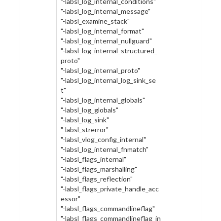
"-labsl_log_internal_conditions"
"-labsl_log_internal_message"
"-labsl_examine_stack"
"-labsl_log_internal_format"
"-labsl_log_internal_nullguard"
"-labsl_log_internal_structured_
proto"
"-labsl_log_internal_proto"
"-labsl_log_internal_log_sink_se
t"
"-labsl_log_internal_globals"
"-labsl_log_globals"
"-labsl_log_sink"
"-labsl_strerror"
"-labsl_vlog_config_internal"
"-labsl_log_internal_fnmatch"
"-labsl_flags_internal"
"-labsl_flags_marshalling"
"-labsl_flags_reflection"
"-labsl_flags_private_handle_acc
essor"
"-labsl_flags_commandlineflag"
"-labsl_flags_commandlineflag_in