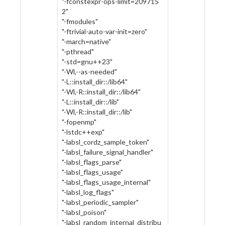
"-fconstexpr-ops-limit=209715
2"
"-fmodules"
"-ftrivial-auto-var-init=zero"
"-march=native"
"-pthread"
"-std=gnu++23"
"-Wl,--as-needed"
"-L::install_dir::/lib64"
"-Wl,-R::install_dir::/lib64"
"-L::install_dir::/lib"
"-Wl,-R::install_dir::/lib"
"-fopenmp"
"-lstdc++exp"
"-labsl_cordz_sample_token"
"-labsl_failure_signal_handler"
"-labsl_flags_parse"
"-labsl_flags_usage"
"-labsl_flags_usage_internal"
"-labsl_log_flags"
"-labsl_periodic_sampler"
"-labsl_poison"
"-labsl_random_internal_distribu