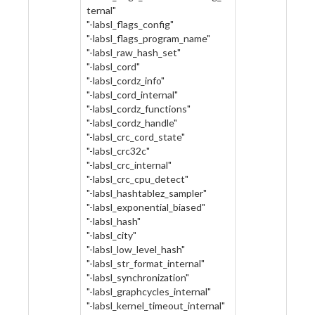
ternal"
"-labsl_flags_config"
"-labsl_flags_program_name"
"-labsl_raw_hash_set"
"-labsl_cord"
"-labsl_cordz_info"
"-labsl_cord_internal"
"-labsl_cordz_functions"
"-labsl_cordz_handle"
"-labsl_crc_cord_state"
"-labsl_crc32c"
"-labsl_crc_internal"
"-labsl_crc_cpu_detect"
"-labsl_hashtablez_sampler"
"-labsl_exponential_biased"
"-labsl_hash"
"-labsl_city"
"-labsl_low_level_hash"
"-labsl_str_format_internal"
"-labsl_synchronization"
"-labsl_graphcycles_internal"
"-labsl_kernel_timeout_internal"