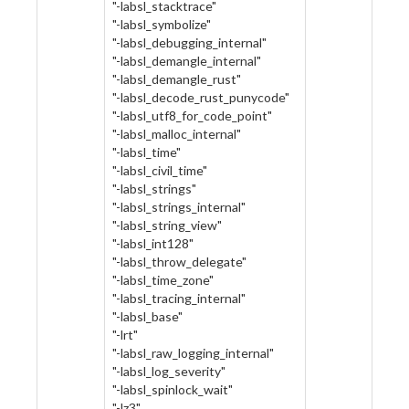
"-labsl_stacktrace"
"-labsl_symbolize"
"-labsl_debugging_internal"
"-labsl_demangle_internal"
"-labsl_demangle_rust"
"-labsl_decode_rust_punycode"
"-labsl_utf8_for_code_point"
"-labsl_malloc_internal"
"-labsl_time"
"-labsl_civil_time"
"-labsl_strings"
"-labsl_strings_internal"
"-labsl_string_view"
"-labsl_int128"
"-labsl_throw_delegate"
"-labsl_time_zone"
"-labsl_tracing_internal"
"-labsl_base"
"-lrt"
"-labsl_raw_logging_internal"
"-labsl_log_severity"
"-labsl_spinlock_wait"
"-lz3"