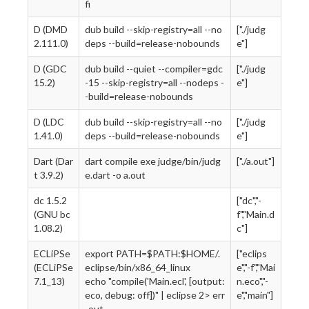
fi
D (DMD
dub build --skip-registry=all --no
["./judg
2.111.0)
deps --build=release-nobounds
e"]
D (GDC
dub build --quiet --compiler=gdc
["./judg
15.2)
-15 --skip-registry=all --nodeps -
e"]
-build=release-nobounds
D (LDC
dub build --skip-registry=all --no
["./judg
1.41.0)
deps --build=release-nobounds
e"]
Dart (Dar
dart compile exe judge/bin/judg
["./a.out"]
t 3.9.2)
e.dart -o a.out
dc 1.5.2
["dc","-
(GNU bc
f","Main.d
1.08.2)
c"]
ECLiPSe
export PATH=$PATH:$HOME/.
["eclips
(ECLiPSe
eclipse/bin/x86_64_linux
e","-f","Mai
7.1_13)
echo "compile('Main.ecl', [output:
n.eco","-
eco, debug: off])" | eclipse 2> err
e","main"]
-out