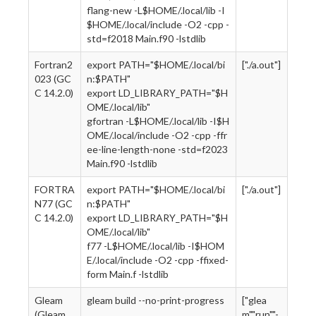
flang-new -L$HOME/.local/lib -I
$HOME/.local/include -O2 -cpp -
std=f2018 Main.f90 -lstdlib
Fortran2
export PATH="$HOME/.local/bi
["./a.out"]
023 (GC
n:$PATH"
C 14.2.0)
export LD_LIBRARY_PATH="$H
OME/.local/lib"
gfortran -L$HOME/.local/lib -I$H
OME/.local/include -O2 -cpp -ffr
ee-line-length-none -std=f2023
Main.f90 -lstdlib
FORTRA
export PATH="$HOME/.local/bi
["./a.out"]
N77 (GC
n:$PATH"
C 14.2.0)
export LD_LIBRARY_PATH="$H
OME/.local/lib"
f77 -L$HOME/.local/lib -I$HOM
E/.local/include -O2 -cpp -ffixed-
form Main.f -lstdlib
Gleam
gleam build --no-print-progress
["glea
(Gleam
m","run","-