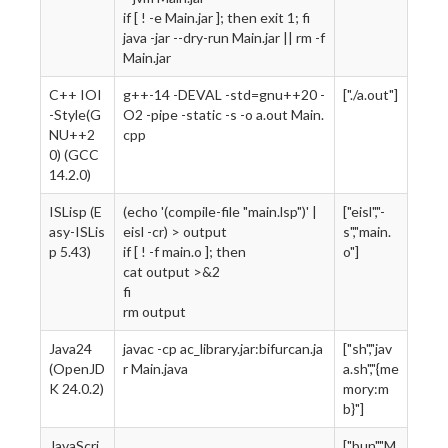
if [ ! -e Main.jar ]; then exit 1; fi
java -jar --dry-run Main.jar || rm -f
Main.jar
C++ IOI
g++-14 -DEVAL -std=gnu++20 -
["./a.out"]
-Style(G
O2 -pipe -static -s -o a.out Main.
NU++2
cpp
0) (GCC
14.2.0)
ISLisp (E
(echo '(compile-file "main.lsp")' |
["eisl","-
asy-ISLis
eisl -cr) > output
s","main.
p 5.43)
if [ ! -f main.o ]; then
o"]
cat output >&2
fi
rm output
Java24
javac -cp ac_library.jar:bifurcan.ja
["sh","jav
(OpenJD
r Main.java
a.sh","{me
K 24.0.2)
mory:m
b}"]
JavaScri
["bun","M