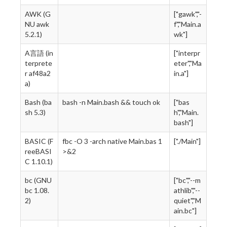
AWK (G
["gawk","-
NU awk
f","Main.a
5.2.1)
wk"]
A言語 (in
["interpr
terprete
eter","Ma
r af48a2
in.a"]
a)
Bash (ba
bash -n Main.bash && touch ok
["bas
sh 5.3)
h","Main.
bash"]
BASIC (F
fbc -O 3 -arch native Main.bas 1
["./Main"]
reeBASI
>&2
C 1.10.1)
bc (GNU
["bc","--m
bc 1.08.
athlib","--
2)
quiet","M
ain.bc"]