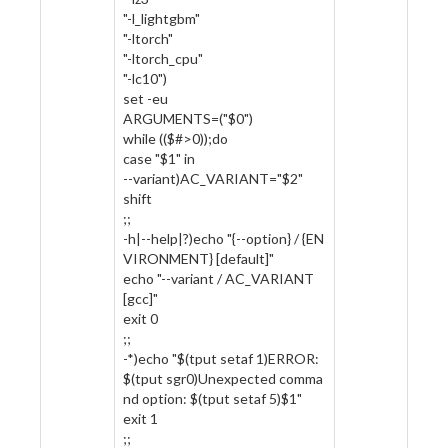
"-l_lightgbm"
"-ltorch"
"-ltorch_cpu"
"-lc10")
set -eu
ARGUMENTS=("$0")
while (($#>0));do
case "$1" in
--variant)AC_VARIANT="$2"
shift
;;
-h|--help|?)echo "{--option} / {EN
VIRONMENT} [default]"
echo "--variant / AC_VARIANT
[gcc]"
exit 0
;;
-*)echo "$(tput setaf 1)ERROR:
$(tput sgr0)Unexpected comma
nd option: $(tput setaf 5)$1"
exit 1
;;