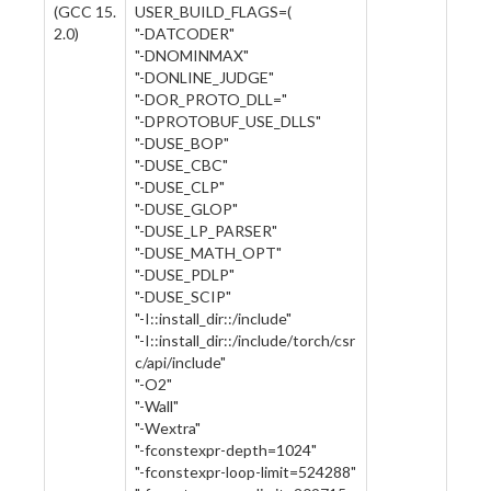
(GCC 15.
USER_BUILD_FLAGS=(
2.0)
"-DATCODER"
"-DNOMINMAX"
"-DONLINE_JUDGE"
"-DOR_PROTO_DLL="
"-DPROTOBUF_USE_DLLS"
"-DUSE_BOP"
"-DUSE_CBC"
"-DUSE_CLP"
"-DUSE_GLOP"
"-DUSE_LP_PARSER"
"-DUSE_MATH_OPT"
"-DUSE_PDLP"
"-DUSE_SCIP"
"-I::install_dir::/include"
"-I::install_dir::/include/torch/csr
c/api/include"
"-O2"
"-Wall"
"-Wextra"
"-fconstexpr-depth=1024"
"-fconstexpr-loop-limit=524288"