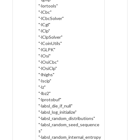
"-lortools"
"-lCbc"
"-lCbcSolver"
"-lCgl"
"-lClp"
"-lClpSolver"
"-lCoinUtils"
"-lGLPK"
"-lOsi"
"-lOsiCbc"
"-lOsiClp"
"-lhighs"
"-lscip"
"-lz"
"-lbz2"
"-lprotobuf"
"-labsl_die_if_null"
"-labsl_log_initialize"
"-labsl_random_distributions"
"-labsl_random_seed_sequence
s"
"-labsl_random_internal_entropy