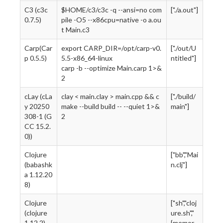
C3 (c3c
$HOME/c3/c3c -q --ansi=no com
["./a.out"]
0.7.5)
pile -O5 --x86cpu=native -o a.ou
t Main.c3
Carp(Car
export CARP_DIR=/opt/carp-v0.
["./out/U
p 0.5.5)
5.5-x86_64-linux
ntitled"]
carp -b --optimize Main.carp 1>&
2
cLay (cLa
clay < main.clay > main.cpp && c
["./build/
y 20250
make --build build -- --quiet 1>&
main"]
308-1 (G
2
CC 15.2.
0))
Clojure
["bb","Mai
(babashk
n.clj"]
a 1.12.20
8)
Clojure
["sh","cloj
(clojure
ure.sh","
1.12.2)
{memor