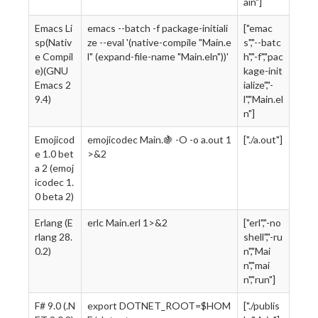
ain"]
Emacs Li
emacs --batch -f package-initiali
["emac
sp(Nativ
ze --eval '(native-compile "Main.e
s","--batc
e Compil
l" (expand-file-name "Main.eln"))'
h","-f","pac
e)(GNU
kage-init
Emacs 2
ialize","-
9.4)
l","Main.el
n"]
Emojicod
emojicodec Main.🍇 -O -o a.out 1
["./a.out"]
e 1.0 bet
>&2
a 2 (emoj
icodec 1.
0 beta 2)
Erlang (E
erlc Main.erl 1>&2
["erl","-no
rlang 28.
shell","-ru
0.2)
n","Mai
n","mai
n","run"]
F# 9.0 (.N
export DOTNET_ROOT=$HOM
["./publis