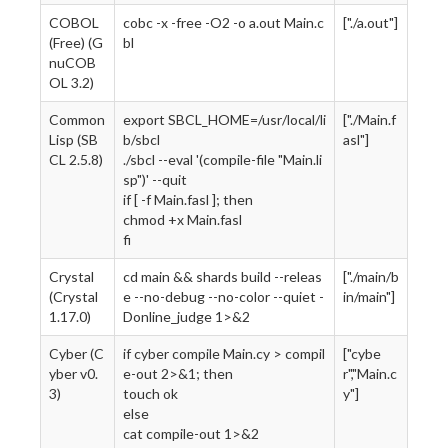
COBOL
cobc -x -free -O2 -o a.out Main.c
["./a.out"]
(Free) (G
bl
nuCOB
OL 3.2)
Common
export SBCL_HOME=/usr/local/li
["./Main.f
Lisp (SB
b/sbcl
asl"]
CL 2.5.8)
./sbcl --eval '(compile-file "Main.li
sp")' --quit
if [ -f Main.fasl ]; then
chmod +x Main.fasl
fi
Crystal
cd main && shards build --releas
["./main/b
(Crystal
e --no-debug --no-color --quiet -
in/main"]
1.17.0)
Donline_judge 1>&2
Cyber (C
if cyber compile Main.cy > compil
["cybe
yber v0.
e-out 2>&1; then
r","Main.c
3)
touch ok
y"]
else
cat compile-out 1>&2