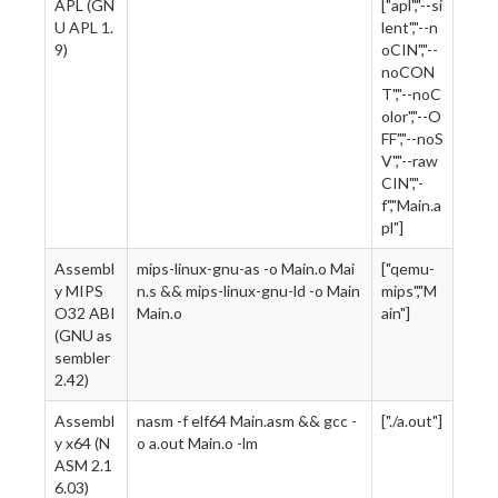
APL (GN
["apl","--si
U APL 1.
lent","--n
9)
oCIN","--
noCON
T","--noC
olor","--O
FF","--noS
V","--raw
CIN","-
f","Main.a
pl"]
Assembl
mips-linux-gnu-as -o Main.o Mai
["qemu-
y MIPS
n.s && mips-linux-gnu-ld -o Main
mips","M
O32 ABI
Main.o
ain"]
(GNU as
sembler
2.42)
Assembl
nasm -f elf64 Main.asm && gcc -
["./a.out"]
y x64 (N
o a.out Main.o -lm
ASM 2.1
6.03)