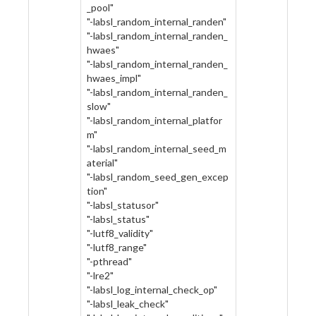
_pool"
"-labsl_random_internal_randen"
"-labsl_random_internal_randen_
hwaes"
"-labsl_random_internal_randen_
hwaes_impl"
"-labsl_random_internal_randen_
slow"
"-labsl_random_internal_platfor
m"
"-labsl_random_internal_seed_m
aterial"
"-labsl_random_seed_gen_excep
tion"
"-labsl_statusor"
"-labsl_status"
"-lutf8_validity"
"-lutf8_range"
"-pthread"
"-lre2"
"-labsl_log_internal_check_op"
"-labsl_leak_check"