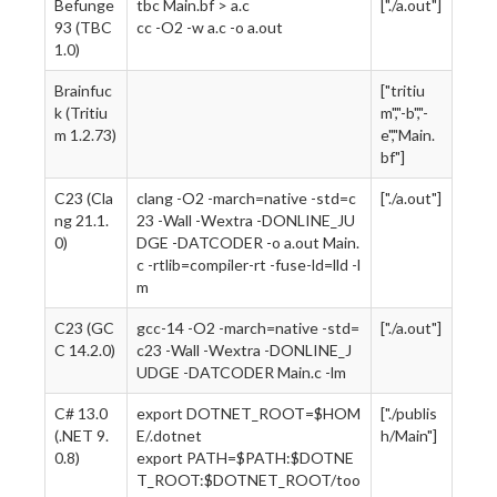
Befunge
tbc Main.bf > a.c
["./a.out"]
93 (TBC
cc -O2 -w a.c -o a.out
1.0)
Brainfuc
["tritiu
k (Tritiu
m","-b","-
m 1.2.73)
e","Main.
bf"]
C23 (Cla
clang -O2 -march=native -std=c
["./a.out"]
ng 21.1.
23 -Wall -Wextra -DONLINE_JU
0)
DGE -DATCODER -o a.out Main.
c -rtlib=compiler-rt -fuse-ld=lld -l
m
C23 (GC
gcc-14 -O2 -march=native -std=
["./a.out"]
C 14.2.0)
c23 -Wall -Wextra -DONLINE_J
UDGE -DATCODER Main.c -lm
C# 13.0
export DOTNET_ROOT=$HOM
["./publis
(.NET 9.
E/.dotnet
h/Main"]
0.8)
export PATH=$PATH:$DOTNE
T_ROOT:$DOTNET_ROOT/too