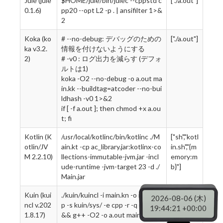
Jule (jule
$HOME/jule/bin/julec --cppstd c
["./a.out"]
0.1.6)
pp20 --opt L2 -p . | ansifilter 1>&
2
Koka (ko
# --no-debug: デバッグのための
["./a.out"]
ka v3.2.
情報を付けないようにする
2)
# -v0 : ログ出力を減らす (デフォ
ルトは1)
koka -O2 --no-debug -o a.out ma
in.kk --buildtag=atcoder --no-bui
ldhash -v0 1>&2
if [ -f a.out ]; then chmod +x a.ou
t; fi
Kotlin (K
/usr/local/kotlinc/bin/kotlinc ./M
["sh","kotl
otlin/JV
ain.kt -cp ac_library.jar:kotlinx-co
in.sh","{m
M 2.2.10)
llections-immutable-jvm.jar -incl
emory:m
ude-runtime -jvm-target 23 -d ./
b}"]
Main.jar
Kuin (kui
./kuin/kuincl -i main.kn -o main.cp
["./a.out"]
2026-08-06 (木)
ncl v.202
p -s kuin/sys/ -e cpp -r -q 1>&2
19:44:22 +00:00
1.8.17)
&& g++ -O2 -o a.out main.cpp