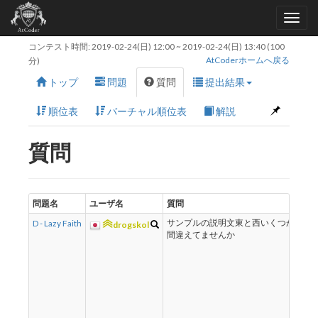
コンテスト時間:
2019-02-24(日) 12:00
~
2019-02-24(日) 13:40
(100
AtCoderホームへ戻る
分)
トップ
問題
質問
提出結果
順位表
バーチャル順位表
解説
質問
問題名
ユーザ名
質問
回
D - Lazy Faith
サンプルの説明文東と西いくつか
ご
drogskol
間違えてませんか
し
し
T
r
e
w