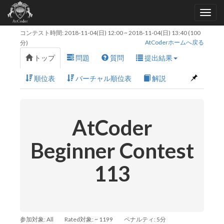
コンテスト時間:
2018-11-04(日) 12:00
~
2018-11-04(日) 13:40
(100
AtCoderホームへ戻る
分)
トップ
問題
質問
提出結果
順位表
バーチャル順位表
解説
AtCoder
Beginner Contest
113
参加対象: All
Rated対象: ~ 1199
ペナルティ: 5分