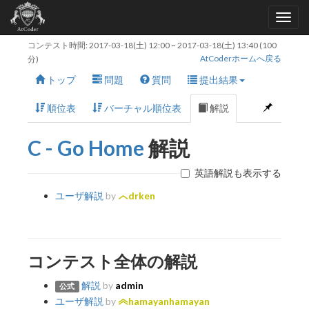
コンテスト時間:
2017-03-18(土) 12:00
~
2017-03-18(土) 13:40
(100
AtCoderホームへ戻る
分)
トップ
問題
質問
提出結果
順位表
バーチャル順位表
解説
C - Go Home
解説
英語解説も表示する
ユーザ解説
by
drken
コンテスト全体の解説
解説
by
admin
公式
ユーザ解説
by
hamayanhamayan