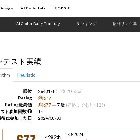
Design
AtCoderInfo
TOPSIC
AtCoder Daily Training
ランキング
便利リンク集
ンテスト実績
rithm
Heuristic
順位
26431st
(上位 20.55%)
Rating
677
Rating最高値
677
―
7 級
(昇格まであと+123)
テスト参加回数
14
最後に参加した日
2024/08/03