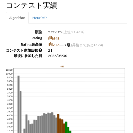
コンテスト実績
新規登録
ログイン
Algorithm
Heuristic
JP
EN
順位
27590th
(上位 21.45%)
Rating
648
Rating最高値
676
―
7 級
(昇格まであと+124)
コンテスト参加回数
21
最後に参加した日
2026/05/30