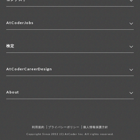
ホーム
AtCoderJobs
コンテスト一覧
ランキング
AtCoderJobsトップ
便利リンク集
検定
2027年新卒採用求人一覧
2028年新卒採用求人一覧
検定トップ
中途採用求人一覧
AtCoderCareerDesign
マイページ
インターン求人一覧
キャリアデザイントップ
アルバイト求人一覧
About
その他求人一覧
企業情報
AtCoder社による職業紹介求人一覧
よくある質問
採用担当者の方へ
利用規約
プライバシーポリシー
個人情報保護方針
お問い合わせ
Copyright Since 2012 (C) AtCoder Inc. All rights reserved.
資料請求