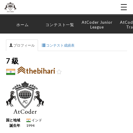
AtCoder Junior
AtCod
ホーム
コンテスト一覧
League
Tra
プロフィール
コンテスト成績表
7 級
thebihari
国と地域
インド
誕生年
1994