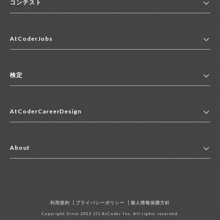
コンテスト
ホーム
AtCoderJobs
コンテスト一覧
ランキング
AtCoderJobsトップ
便利リンク集
検定
2027年新卒採用求人一覧
2028年新卒採用求人一覧
検定トップ
中途採用求人一覧
AtCoderCareerDesign
マイページ
インターン求人一覧
キャリアデザイントップ
アルバイト求人一覧
About
その他求人一覧
企業情報
AtCoder社による職業紹介求人一覧
よくある質問
採用担当者の方へ
利用規約
プライバシーポリシー
個人情報保護方針
お問い合わせ
Copyright Since 2012 (C) AtCoder Inc. All rights reserved.