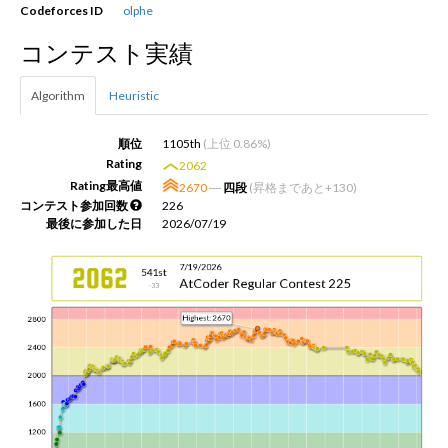
Codeforces ID
olphe
コンテスト実績
新規登録
ログイン
Algorithm
Heuristic
JP
EN
順位
1105th
(上位 0.86%)
Rating
2062
Rating最高値
2670
―
四段
(昇格まであと+130)
コンテスト参加回数
226
最後に参加した日
2026/07/19