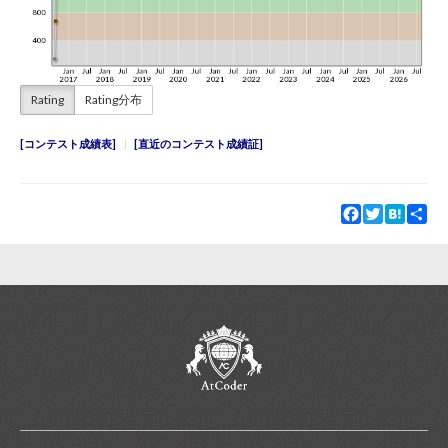
Rating
Rating分布
コンテスト成績表
直近のコンテスト成績証
Facebook
Twitter
Hatena
Sha