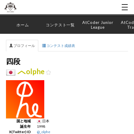
AtCoder Junior
AtCod
ホーム
コンテスト一覧
League
Tra
プロフィール
コンテスト成績表
四段
olphe
国と地域
日本
誕生年
1998
X(Twitter) ID
@_olphe