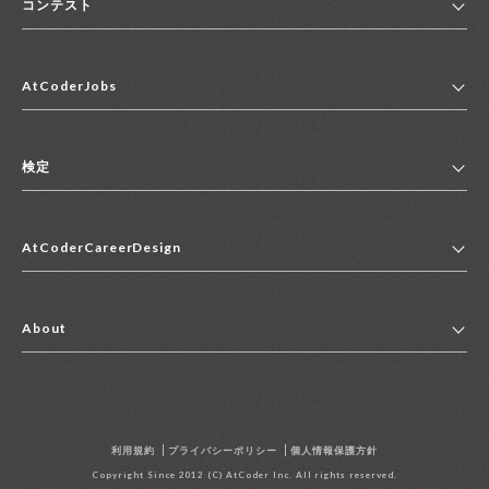
コンテスト
ホーム
AtCoderJobs
コンテスト一覧
ランキング
AtCoderJobsトップ
便利リンク集
検定
2027年新卒採用求人一覧
2028年新卒採用求人一覧
検定トップ
中途採用求人一覧
AtCoderCareerDesign
マイページ
インターン求人一覧
キャリアデザイントップ
アルバイト求人一覧
About
その他求人一覧
企業情報
AtCoder社による職業紹介求人一覧
よくある質問
採用担当者の方へ
利用規約
プライバシーポリシー
個人情報保護方針
お問い合わせ
Copyright Since 2012 (C) AtCoder Inc. All rights reserved.