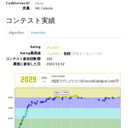
Codeforces ID
niuez
所属
Mt. Celeste
新規登録
ログイン
コンテスト実績
JP
EN
Algorithm
Heuristic
Rating
2029
Rating最高値
2082
―
初段
(昇格まであと+118)
コンテスト参加回数
103
最後に参加した日
2022/11/12