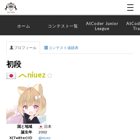
AtCoder Junior
AtCod
ホーム
コンテスト一覧
League
Tra
プロフィール
コンテスト成績表
初段
niuez
国と地域
日本
誕生年
2002
X(Twitter) ID
@xiuez