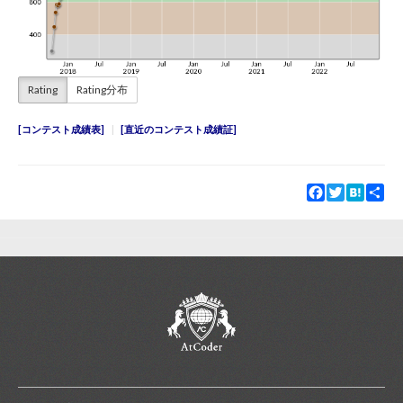
Rating
Rating分布
コンテスト成績表
直近のコンテスト成績証
Facebook
Twitter
Hatena
Sha