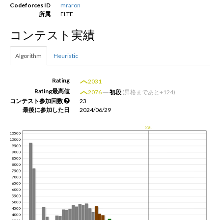
Codeforces ID
mraron
所属
ELTE
新規登録
ログイン
コンテスト実績
JP
EN
Algorithm
Heuristic
Rating
2031
Rating最高値
2076
―
初段
(昇格まであと+124)
コンテスト参加回数
23
最後に参加した日
2024/06/29