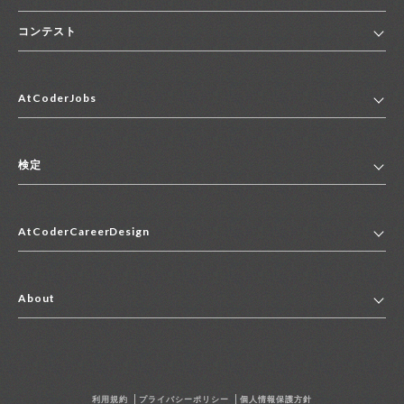
コンテスト
ホーム
AtCoderJobs
コンテスト一覧
ランキング
AtCoderJobsトップ
便利リンク集
検定
2027年新卒採用求人一覧
2028年新卒採用求人一覧
検定トップ
中途採用求人一覧
AtCoderCareerDesign
マイページ
インターン求人一覧
キャリアデザイントップ
アルバイト求人一覧
About
その他求人一覧
企業情報
AtCoder社による職業紹介求人一覧
よくある質問
採用担当者の方へ
利用規約
プライバシーポリシー
個人情報保護方針
お問い合わせ