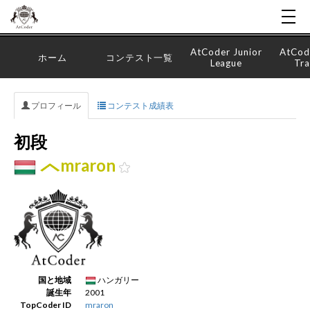
AtCoder Junior
AtCod
ホーム
コンテスト一覧
League
Tra
プロフィール
コンテスト成績表
初段
mraron
国と地域
ハンガリー
誕生年
2001
TopCoder ID
mraron