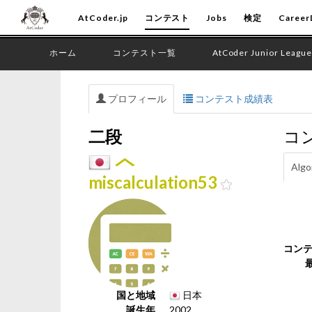
AtCoder.jp
コンテスト
Jobs
検定
Career
ホーム
コンテスト一覧
AtCoder Junior League
プロフィール
コンテスト成績表
二段
コ
Algo
miscalculation53
コン
国と地域
日本
誕生年
2002