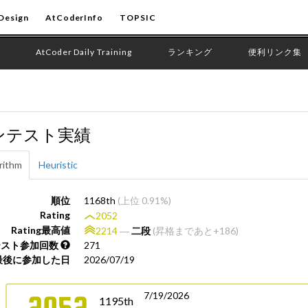
Design
AtCoderInfo
TOPSIC
AtCoder Daily Training
ランキング
便利リンク集
ンテスト実績
rithm
Heuristic
順位
1168th
(上位 0.91%)
Rating
2052
Rating最高値
2214
―
二段
(昇格まであと+186)
テスト参加回数
271
最後に参加した日
2026/07/19