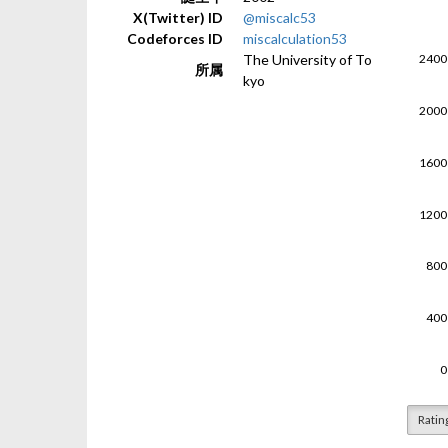
X(Twitter) ID
@miscalc53
Codeforces ID
miscalculation53
The University of To
所属
kyo
Ratin