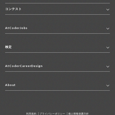
コンテスト
ホーム
AtCoderJobs
コンテスト一覧
ランキング
AtCoderJobsトップ
便利リンク集
検定
2027年新卒採用求人一覧
2028年新卒採用求人一覧
検定トップ
中途採用求人一覧
AtCoderCareerDesign
マイページ
インターン求人一覧
キャリアデザイントップ
アルバイト求人一覧
About
その他求人一覧
企業情報
AtCoder社による職業紹介求人一覧
よくある質問
採用担当者の方へ
利用規約
プライバシーポリシー
個人情報保護方針
お問い合わせ