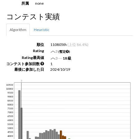
所属
none
コンテスト実績
新規登録
ログイン
Algorithm
Heuristic
JP
EN
順位
110805th
(上位 86.4%)
Rating
3
(暫定
)
Rating最高値
3
―
18 級
コンテスト参加回数
1
最後に参加した日
2024/10/19