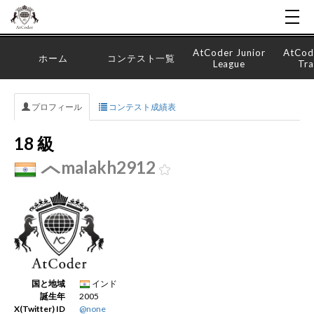
AtCoder Junior
AtCod
ホーム
コンテスト一覧
League
Tra
プロフィール
コンテスト成績表
18 級
malakh2912
国と地域
インド
誕生年
2005
X(Twitter) ID
@none