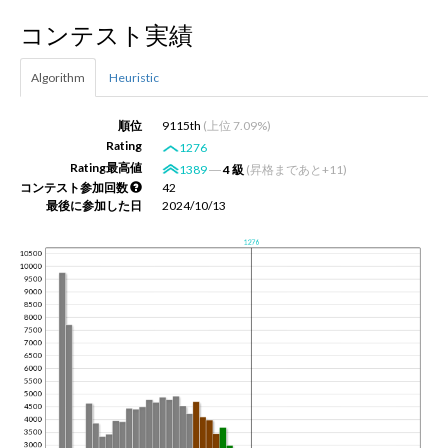
コンテスト実績
新規登録
ログイン
Algorithm
Heuristic
JP
EN
順位
9115th
(上位 7.09%)
Rating
1276
Rating最高値
1389
―
4 級
(昇格まであと+11)
コンテスト参加回数
42
最後に参加した日
2024/10/13