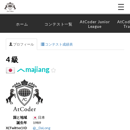
AtCoder Junior
AtCod
ホーム
コンテスト一覧
League
Tra
プロフィール
コンテスト成績表
4 級
majiang
国と地域
日本
誕生年
1989
X(Twitter) ID
@__DaLong