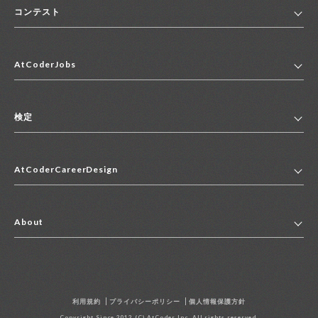
コンテスト
ホーム
AtCoderJobs
コンテスト一覧
ランキング
AtCoderJobsトップ
便利リンク集
検定
2027年新卒採用求人一覧
2028年新卒採用求人一覧
検定トップ
中途採用求人一覧
AtCoderCareerDesign
マイページ
インターン求人一覧
キャリアデザイントップ
アルバイト求人一覧
About
その他求人一覧
企業情報
AtCoder社による職業紹介求人一覧
よくある質問
採用担当者の方へ
利用規約
プライバシーポリシー
個人情報保護方針
お問い合わせ
Copyright Since 2012 (C) AtCoder Inc. All rights reserved.