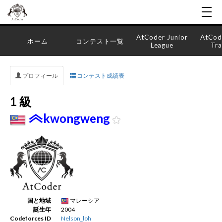
AtCoder Junior
AtCod
ホーム
コンテスト一覧
League
Tra
プロフィール
コンテスト成績表
1 級
kwongweng
国と地域
マレーシア
誕生年
2004
Codeforces ID
Nelson_loh