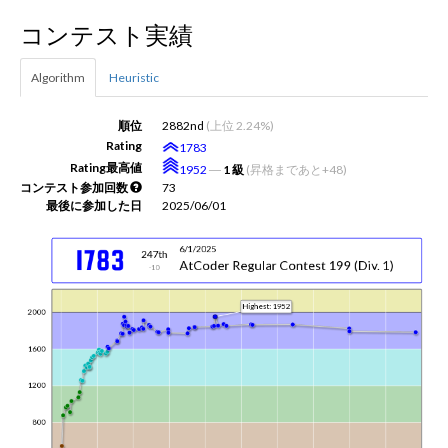
コンテスト実績
新規登録
ログイン
Algorithm
Heuristic
JP
EN
順位
2882nd
(上位 2.24%)
Rating
1783
Rating最高値
1952
―
1 級
(昇格まであと+48)
コンテスト参加回数
73
最後に参加した日
2025/06/01