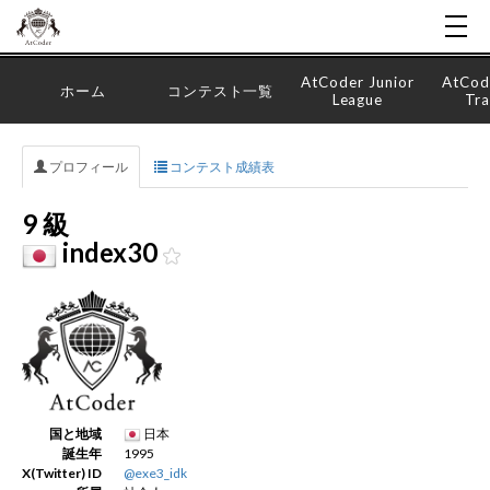
AtCoder Junior
AtCod
ホーム
コンテスト一覧
League
Tra
プロフィール
コンテスト成績表
9 級
index30
国と地域
日本
誕生年
1995
X(Twitter) ID
@exe3_idk