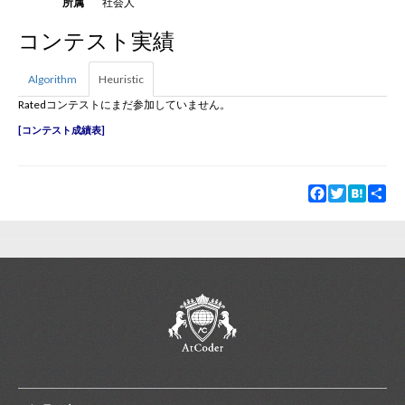
所属
社会人
コンテスト実績
新規登録
ログイン
Algorithm
Heuristic
JP
EN
Ratedコンテストにまだ参加していません。
コンテスト成績表
Facebook
Twitter
Hatena
Sha