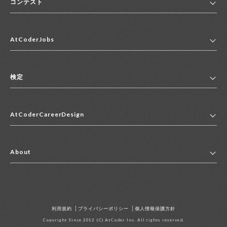
コンテスト
ホーム
AtCoderJobs
コンテスト一覧
ランキング
AtCoderJobsトップ
便利リンク集
検定
2027年新卒採用求人一覧
2028年新卒採用求人一覧
検定トップ
中途採用求人一覧
AtCoderCareerDesign
マイページ
インターン求人一覧
キャリアデザイントップ
アルバイト求人一覧
About
その他求人一覧
企業情報
AtCoder社による職業紹介求人一覧
よくある質問
採用担当者の方へ
利用規約
プライバシーポリシー
個人情報保護方針
お問い合わせ
Copyright Since 2012 (C) AtCoder Inc. All rights reserved.
資料請求