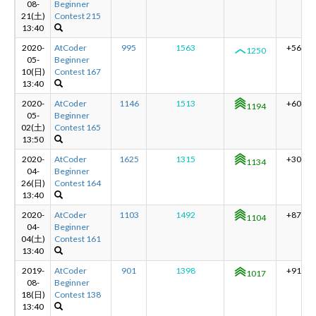
08-
Beginner
21(土)
Contest 215
13:40
新規登録
ログイン
2020-
AtCoder
995
1563
+56
1250
05-
Beginner
10(日)
Contest 167
JP
EN
13:40
2020-
AtCoder
1146
1513
+60
1194
05-
Beginner
02(土)
Contest 165
13:50
2020-
AtCoder
1625
1315
+30
1134
04-
Beginner
26(日)
Contest 164
13:40
2020-
AtCoder
1103
1492
+87
1104
04-
Beginner
04(土)
Contest 161
13:40
2019-
AtCoder
901
1398
+91
1017
08-
Beginner
18(日)
Contest 138
13:40