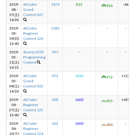
2019-
AtCoder
1474
813
-46
926
08-
Grand
17(土)
Contest 037
14:30
2019-
AtCoder
1180
-
-
-
05-
Beginner
19(日)
Contest 126
13:40
2019-
diverta 2019
937
-
-
-
05-
Programming
11(土)
Contest
14:15
2019-
AtCoder
973
1360
+117
972
05-
Grand
04(土)
Contest 033
14:30
2019-
AtCoder
298
1600
+455
855
04-
Beginner
27(土)
Contest 125
13:40
2019-
AtCoder
362
1600
-
400
04-
Beginner
13(土)
Contest 124