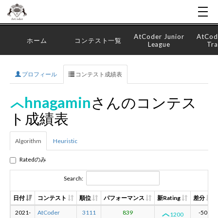
AtCoder Junior
AtCod
ホーム
コンテスト一覧
League
Tra
プロフィール
コンテスト成績表
hnagamin
さんのコンテス
ト成績表
Algorithm
Heuristic
Ratedのみ
Search:
日付
コンテスト
順位
パフォーマンス
新Rating
差分
2021-
AtCoder
3111
839
-50
1200