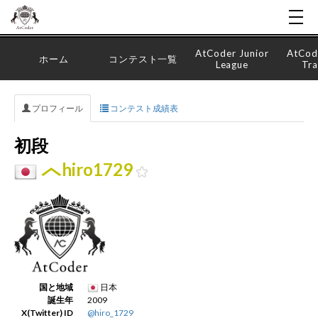
AtCoder Junior
AtCod
ホーム
コンテスト一覧
League
Tra
プロフィール
コンテスト成績表
初段
hiro1729
国と地域
日本
誕生年
2009
X(Twitter) ID
@hiro_1729