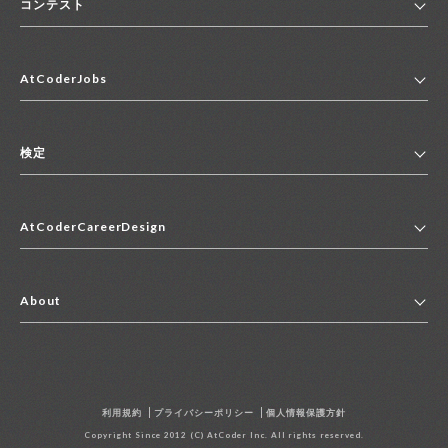
コンテスト
ホーム
AtCoderJobs
コンテスト一覧
ランキング
AtCoderJobsトップ
便利リンク集
検定
2027年新卒採用求人一覧
2028年新卒採用求人一覧
検定トップ
中途採用求人一覧
AtCoderCareerDesign
マイページ
インターン求人一覧
キャリアデザイントップ
アルバイト求人一覧
About
その他求人一覧
企業情報
AtCoder社による職業紹介求人一覧
よくある質問
採用担当者の方へ
利用規約
プライバシーポリシー
個人情報保護方針
お問い合わせ
Copyright Since 2012 (C) AtCoder Inc. All rights reserved.