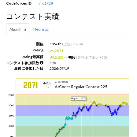
Codeforces ID
hiro1729
コンテスト実績
新規登録
ログイン
Algorithm
Heuristic
JP
EN
順位
1056th
(上位 0.82%)
Rating
2071
Rating最高値
2150
―
初段
(昇格まであと+50)
コンテスト参加回数
190
最後に参加した日
2026/07/19