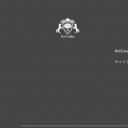
AtCod
キャリ