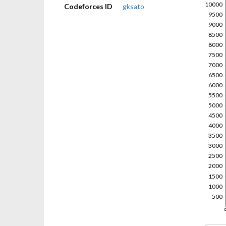
Codeforces ID
gksato