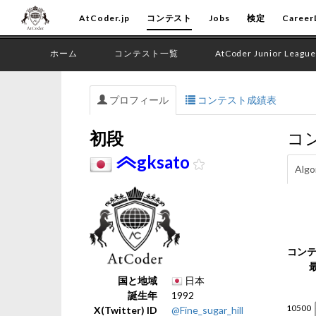
AtCoder.jp
コンテスト
Jobs
検定
Career
ホーム
コンテスト一覧
AtCoder Junior League
プロフィール
コンテスト成績表
初段
コ
gksato
Algo
コン
国と地域
日本
誕生年
1992
X(Twitter) ID
@Fine_sugar_hill