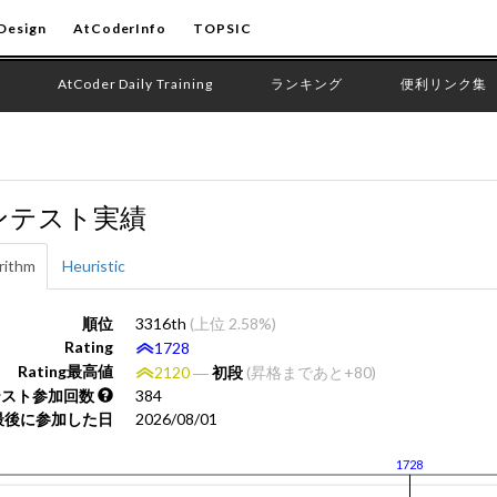
Design
AtCoderInfo
TOPSIC
AtCoder Daily Training
ランキング
便利リンク集
ンテスト実績
rithm
Heuristic
順位
3316th
(上位 2.58%)
Rating
1728
Rating最高値
2120
―
初段
(昇格まであと+80)
テスト参加回数
384
最後に参加した日
2026/08/01