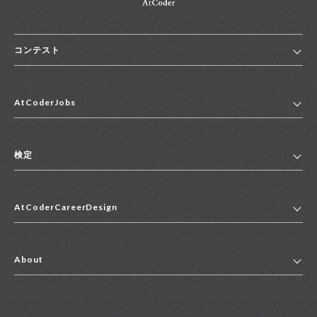
コンテスト
ホーム
AtCoderJobs
コンテスト一覧
ランキング
AtCoderJobsトップ
便利リンク集
検定
2027年新卒採用求人一覧
2028年新卒採用求人一覧
検定トップ
中途採用求人一覧
AtCoderCareerDesign
マイページ
インターン求人一覧
キャリアデザイントップ
アルバイト求人一覧
About
その他求人一覧
企業情報
AtCoder社による職業紹介求人一覧