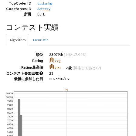
TopCoder ID
dastankg
Codeforces ID
Arteezy
所属
ELTE
新規登録
ログイン
コンテスト実績
JP
EN
Algorithm
Heuristic
順位
23079th
(上位 17.94%)
Rating
772
Rating最高値
793
―
7 級
(昇格まであと+7)
コンテスト参加回数
23
最後に参加した日
2025/10/18