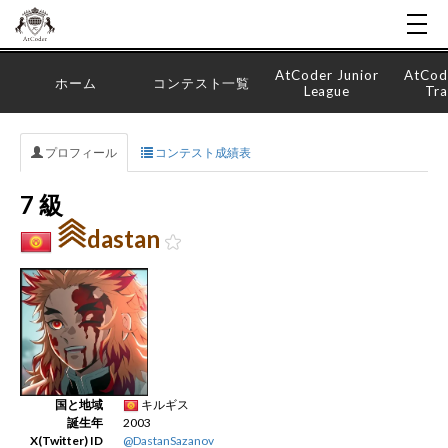
AtCoder Junior
AtCod
ホーム
コンテスト一覧
League
Tra
プロフィール
コンテスト成績表
7 級
dastan
国と地域
キルギス
誕生年
2003
X(Twitter) ID
@DastanSazanov